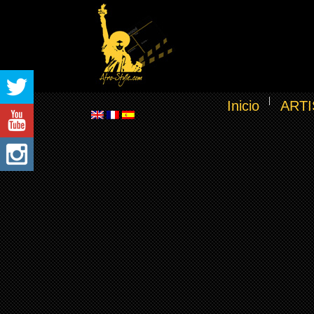
Inicio
ARTI