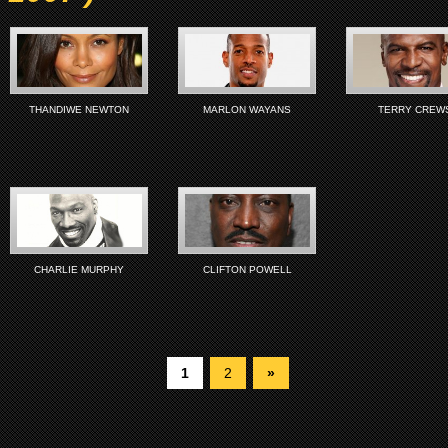
THANDIWE NEWTON
MARLON WAYANS
TERRY CREW
CHARLIE MURPHY
CLIFTON POWELL
1
2
»