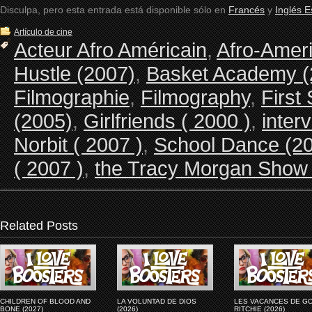
Disculpa, pero esta entrada está disponible sólo en
Francés
y
Inglés 
Artículo de cine
Acteur Afro Américain
,
Afro-Ameri
Hustle (2007)
,
Basket Academy (
Filmographie
,
Filmography
,
First
(2005)
,
Girlfriends ( 2000 )
,
inter
Norbit ( 2007 )
,
School Dance (2
( 2007 )
,
the Tracy Morgan Show 
Related Posts
CHILDREN OF BLOOD AND
LA VOLUNTAD DE DIOS
LES VACANCES DE G
BONE (2027)
(2026)
RITCHIE (2026)