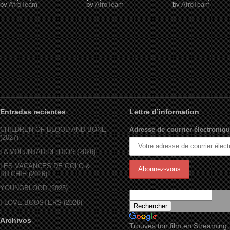
by
AfroTeam
by
AfroTeam
by
AfroTeam
Entradas recientes
Lettre d’information
CHILDREN OF BLOOD AND BONE
Adresse de courrier électroniqu
(2027)
LA VOLUNTAD DE DIOS (2026)
LES VACANCES DE GOLO &
RITCHIE (2026)
YOUNGBLOOD (2025)
I LOVE BOOSTERS (2026)
Archivos
Trouves ton film en Streaming