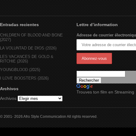
Entradas recientes
Lettre d’information
CHILDREN OF BLOOD AND BONE
Adresse de courrier électroniqu
(2027)
LA VOLUNTAD DE DIOS (2026)
LES VACANCES DE GOLO &
RITCHIE (2026)
YOUNGBLOOD (2025)
I LOVE BOOSTERS (2026)
Archivos
Trouves ton film en Streaming
Archivos
© 2001- 2026 Afro Style Communication All rights reserved.