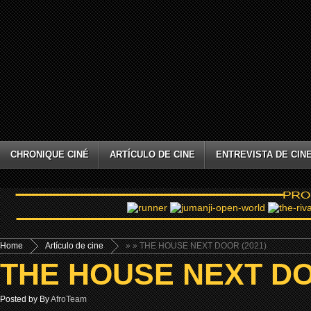
CHRONIQUE CINÉ
ARTÍCULO DE CINE
ENTREVISTA DE CIN
Home
Artículo de cine
»
» THE HOUSE NEXT DOOR (2021)
THE HOUSE NEXT DO
Posted by By
AfroTeam