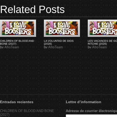
Related Posts
CHILDREN OF BLOOD AND
LA VOLUNTAD DE DIOS
LES VACANCES DE G
BONE (2027)
(2026)
RITCHIE (2026)
by
AfroTeam
by
AfroTeam
by
AfroTeam
Entradas recientes
Lettre d’information
CHILDREN OF BLOOD AND BONE
Adresse de courrier électroniqu
(2027)