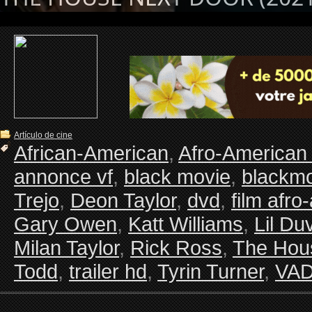
Artículo de cine
African-American
,
Afro-American
annonce vf
,
black movie
,
blackm
Trejo
,
Deon Taylor
,
dvd
,
film afro
Gary Owen
,
Katt Williams
,
Lil Du
Milan Taylor
,
Rick Ross
,
The Hou
Todd
,
trailer hd
,
Tyrin Turner
,
VA