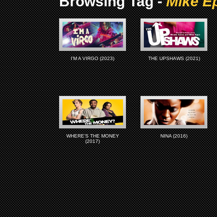
Browsing Tag -
Mike E
I’M A VIRGO (2023)
THE UPSHAWS (2021)
WHERE’S THE MONEY
NINA (2016)
(2017)