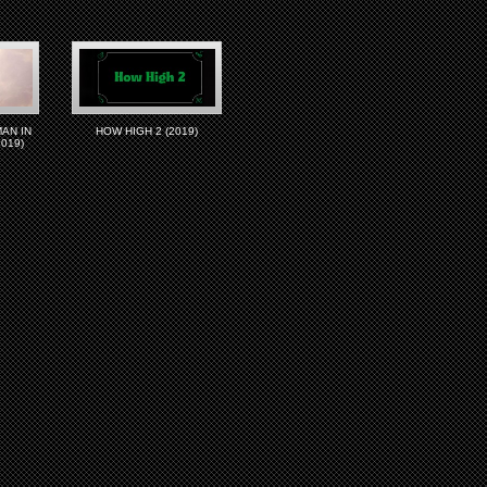
AN IN
HOW HIGH 2 (2019)
019)