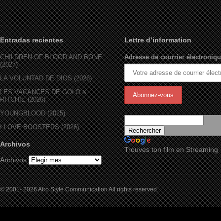
Entradas recientes
Lettre d’information
CHILDREN OF BLOOD AND BONE
Adresse de courrier électroniqu
(2027)
LA VOLUNTAD DE DIOS (2026)
LES VACANCES DE GOLO &
RITCHIE (2026)
YOUNGBLOOD (2025)
I LOVE BOOSTERS (2026)
Archivos
Trouves ton film en Streaming
Archivos
© 2001- 2026 Afro Style Communication All rights reserved.