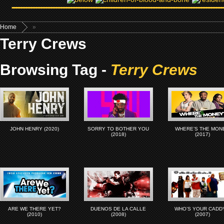
Home
»
Terry Crews
Browsing Tag -
Terry Crews
JOHN HENRY (2020)
SORRY TO BOTHER YOU
WHERE’S THE MON
(2018)
(2017)
ARE WE THERE YET?
DUENOS DE LA CALLE
WHO’S YOUR CADD
(2010)
(2008)
(2007)