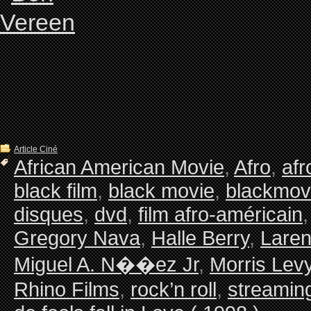
Article Ciné
African American Movie
,
Afro
,
afr
black film
,
black movie
,
blackmov
disques
,
dvd
,
film afro-américain
Gregory Nava
,
Halle Berry
,
Laren
Miguel A. N��ez Jr
,
Morris Lev
Rhino Films
,
rock’n roll
,
streamin