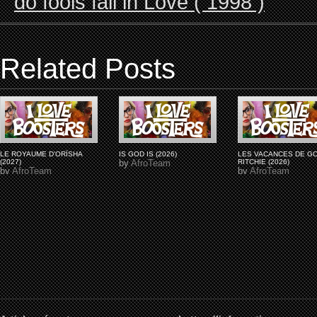
do fools fall in Love ( 1998 )
Related Posts
LE ROYAUME D'ORÏSHA
IS GOD IS (2026)
LES VACANCES DE G
(2027)
by
AfroTeam
RITCHIE (2026)
by
AfroTeam
by
AfroTeam