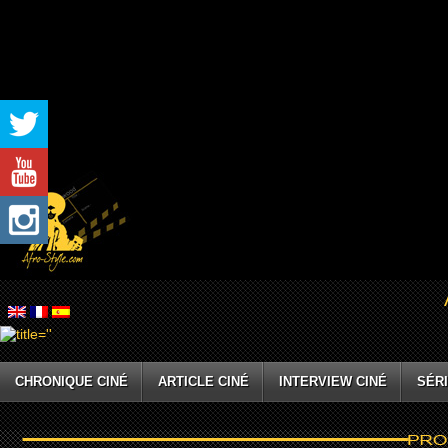
CHRONIQUE CINÉ
ARTICLE CINÉ
INTERVIEW CINÉ
SÉRI