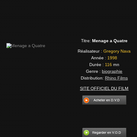
Titre:
Menage a Quatre
Réalisateur :
Gregory Nava
Année :
1998
Durée :
116
mn
Genre :
biographie
Distribution:
Rhino Films
SITE OFFICIEL DU FILM