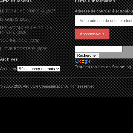
Articles récents
Lettre d’information
LE ROYAUME D’ORÏSHA (2027)
Adresse de courrier électroniqu
IS GOD IS (2026)
LES VACANCES DE GOLO &
RITCHIE (2026)
YOUNGBLOOD (2025)
I LOVE BOOSTERS (2026)
Archives
Trouves ton film en Streaming
Archives
© 2001- 2026 Afro Style Communication All rights reserved.