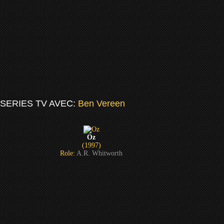
SERIES TV AVEC:
Ben Vereen
Oz
(1997)
Role:
A.R. Whitworth