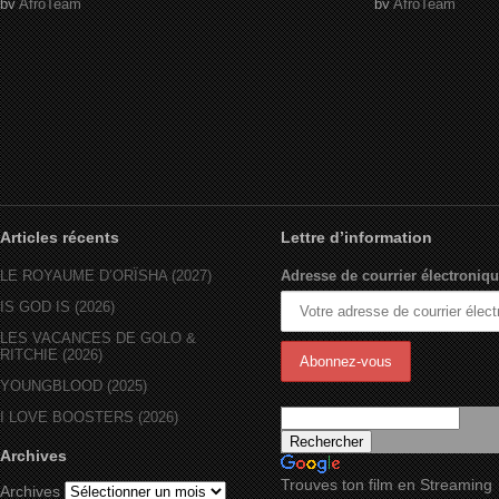
by
AfroTeam
by
AfroTeam
Articles récents
Lettre d’information
LE ROYAUME D’ORÏSHA (2027)
Adresse de courrier électroniqu
IS GOD IS (2026)
LES VACANCES DE GOLO &
RITCHIE (2026)
YOUNGBLOOD (2025)
I LOVE BOOSTERS (2026)
Archives
Trouves ton film en Streaming
Archives