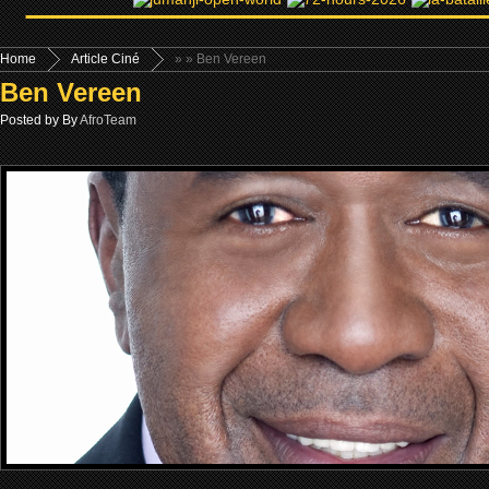
Home
Article Ciné
»
» Ben Vereen
Ben Vereen
Posted by By
AfroTeam