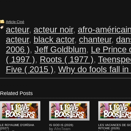
Article Ciné
acteur
,
acteur noir
,
afro-américai
acteur
,
black actor
,
chanteur
,
dan
2006 )
,
Jeff Goldblum
,
Le Prince 
( 1997 )
,
Roots ( 1977 )
,
Teenspe
Five ( 2015 )
,
Why do fools fall in
Related Posts
LE ROYAUME D'ORÏSHA
IS GOD IS (2026)
LES VACANCES DE G
(2027)
by
AfroTeam
RITCHIE (2026)