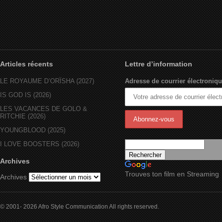
Articles récents
Lettre d’information
LE ROYAUME D’ORÏSHA (2027)
Adresse de courrier électroniqu
IS GOD IS (2026)
LES VACANCES DE GOLO &
RITCHIE (2026)
YOUNGBLOOD (2025)
I LOVE BOOSTERS (2026)
Archives
Trouves ton film en Streaming
Archives
© 2001- 2026 Afro Style Communication All rights reserved.