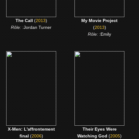
The Call
(
2013
)
My Movie Project
Rôle:
:Jordan Turner
(
2013
)
Rôle:
:Emily
(2006)
(2005)
X-Men: L'affrontement
Their Eyes Were
final
Watching God
CLICK ME
CLICK ME
X-Men: L'affrontement
Their Eyes Were
final
(
2006
)
Watching God
(
2005
)