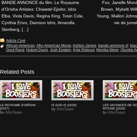
BANDE ANNONCE du film: Le Royaume
Fox, Janelle Moná
d’Orïsha Artistes: Chiwetel Ejiofor, Idris
Brown, Mykelti Wi
Elba, Viola Davis, Regina King, Tosin Cole,
Young, Mallori John
Cynthia Erivo, Damson Idris, Amandla
vie de jume
Stenberg, […]
Article Ciné
African-American
,
Afro-American Movie
,
Ashton James
,
bande annonce vf
,
bla
Gord Rand
,
Hubert Davis
,
Josh Epstein
,
Kyle Rideout
,
Monika Meier
,
Olunike Ad
Related Posts
LE ROYAUME D'ORÏSHA
IS GOD IS (2026)
LES VACANCES DE G
(2027)
by
AfroTeam
RITCHIE (2026)
by
AfroTeam
by
AfroTeam