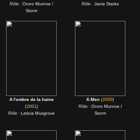
Rôle:
:Ororo Munroe /
Rôle:
:Janie Starks
Storm
(2001)
(2000)
A l'ombre de la haine
X-Men
CLICK ME
CLICK ME
A l'ombre de la haine
X-Men
(
2000
)
(
2001
)
Rôle:
:Ororo Munroe /
Rôle:
:Leticia Musgrove
Storm
(1996)
(1995)