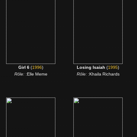
Girl 6
Losing Isaiah
CLICK ME
CLICK ME
Girl 6
(
1996
)
Losing Isaiah
(
1995
)
Rôle:
:Elle Meme
Rôle:
:Khaila Richards
(1991)
()
Jungle Fever
Meutrie