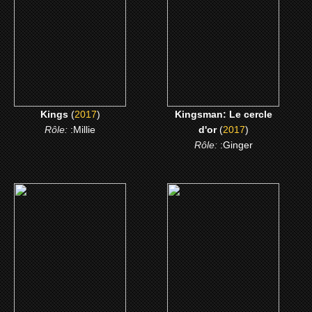
CLICK ME
CLICK ME
Kings
(
2017
)
Kingsman: Le cercle
Rôle:
:Millie
d'or
(
2017
)
Rôle:
:Ginger
(2013)
(2013)
The Call
My Movie Project
CLICK ME
CLICK ME