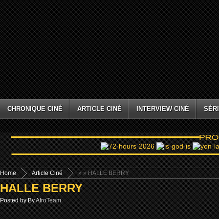
CHRONIQUE CINÉ
ARTICLE CINÉ
INTERVIEW CINÉ
SÉRI
Home
Article Ciné
»
» HALLE BERRY
HALLE BERRY
Posted by By
AfroTeam