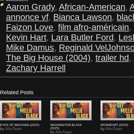
Aaron Grady
,
African-American
,
A
annonce vf
,
Bianca Lawson
,
blac
Faizon Love
,
film afro-américain
,
Kevin Hart
,
Lara Butler Ford
,
Les
Mike Damus
,
Reginald VelJohns
The Big House (2004)
,
trailer hd
,
Zachary Harrell
Related Posts
EYES OF WAKANDA (2025)
WASHINGTON BLACK
IRONHEART (2025)
by
AfroTeam
(2025)
by
AfroTeam
by
AfroTeam