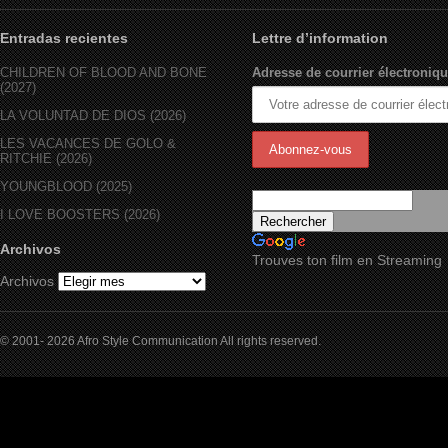
Entradas recientes
Lettre d’information
CHILDREN OF BLOOD AND BONE
Adresse de courrier électroniqu
(2027)
LA VOLUNTAD DE DIOS (2026)
LES VACANCES DE GOLO &
RITCHIE (2026)
YOUNGBLOOD (2025)
I LOVE BOOSTERS (2026)
Archivos
Trouves ton film en Streaming
Archivos
© 2001- 2026 Afro Style Communication All rights reserved.