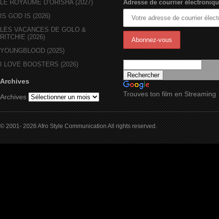
LE ROYAUME D’ORÏSHA (2027)
Adresse de courrier électroniqu
IS GOD IS (2026)
LES VACANCES DE GOLO &
RITCHIE (2026)
YOUNGBLOOD (2025)
I LOVE BOOSTERS (2026)
Archives
Trouves ton film en Streaming
Archives
© 2001- 2026 Afro Style Communication All rights reserved.