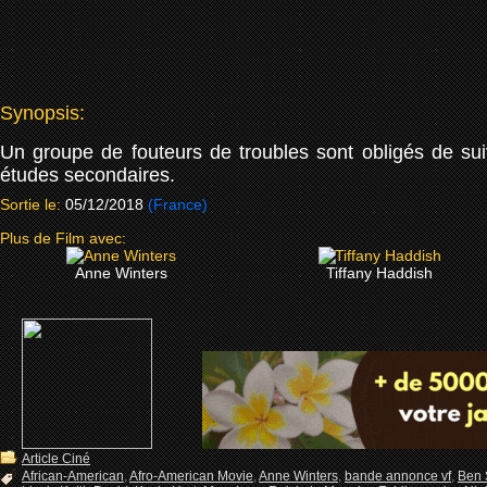
Synopsis:
Un groupe de fouteurs de troubles sont obligés de sui
études secondaires.
Sortie le:
05/12/2018
(France)
Plus de Film avec:
Anne Winters
Tiffany Haddish
Article Ciné
African-American
,
Afro-American Movie
,
Anne Winters
,
bande annonce vf
,
Ben 