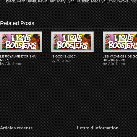
black
,
Keith David
,
Kevin Hart
,
Mary Lynn Rajskub
,
Megalyn Echikunwoke
,
Nig
Related Posts
LE ROYAUME D'ORÏSHA
IS GOD IS (2026)
LES VACANCES DE G
(2027)
by
AfroTeam
RITCHIE (2026)
by
AfroTeam
by
AfroTeam
Articles récents
Lettre d’information