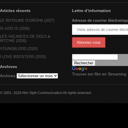
Articles récents
Lettre d’information
LE ROYAUME D’ORÏSHA (2027)
Adresse de courrier électroniqu
IS GOD IS (2026)
LES VACANCES DE GOLO &
RITCHIE (2026)
YOUNGBLOOD (2025)
I LOVE BOOSTERS (2026)
Archives
Trouves ton film en Streaming
Archives
© 2001- 2026 Afro Style Communication All rights reserved.