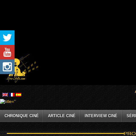
CHRONIQUE CINÉ
ARTICLE CINÉ
INTERVIEW CINÉ
SÉRI