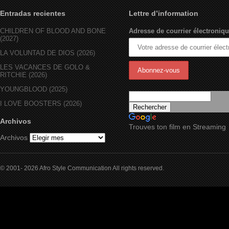
Entradas recientes
Lettre d’information
CHILDREN OF BLOOD AND BONE
Adresse de courrier électroniqu
(2027)
LA VOLUNTAD DE DIOS (2026)
LES VACANCES DE GOLO &
RITCHIE (2026)
YOUNGBLOOD (2025)
I LOVE BOOSTERS (2026)
Archivos
Trouves ton film en Streaming
Archivos
© 2001- 2026 Afro Style Communication All rights reserved.