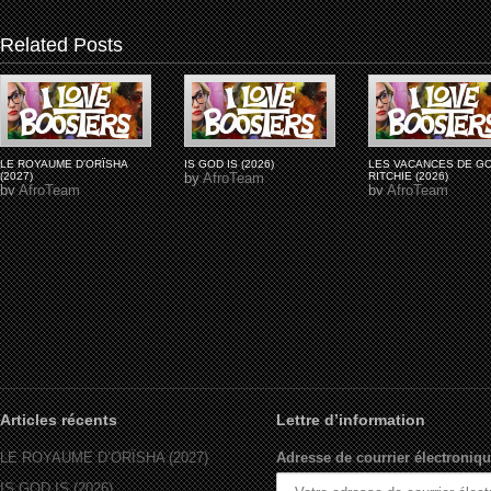
Related Posts
LE ROYAUME D'ORÏSHA
IS GOD IS (2026)
LES VACANCES DE G
(2027)
by
AfroTeam
RITCHIE (2026)
by
AfroTeam
by
AfroTeam
Articles récents
Lettre d’information
LE ROYAUME D’ORÏSHA (2027)
Adresse de courrier électroniqu
IS GOD IS (2026)