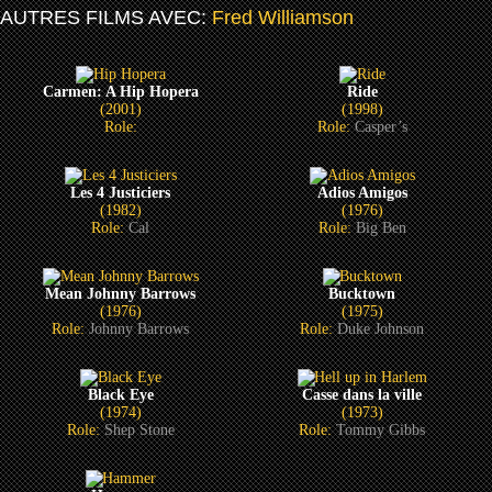
AUTRES FILMS AVEC:
Fred Williamson
Carmen: A Hip Hopera
Ride
(2001)
(1998)
Role:
Role:
Casper’s
Les 4 Justiciers
Adios Amigos
(1982)
(1976)
Role:
Cal
Role:
Big Ben
Mean Johnny Barrows
Bucktown
(1976)
(1975)
Role:
Johnny Barrows
Role:
Duke Johnson
Black Eye
Casse dans la ville
(1974)
(1973)
Role:
Shep Stone
Role:
Tommy Gibbs