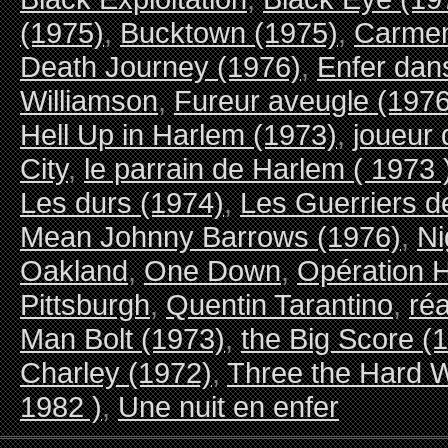
(1975)
,
Bucktown (1975)
,
Carmen
Death Journey (1976)
,
Enfer dan
Williamson
,
Fureur aveugle (1976
Hell Up in Harlem (1973)
,
joueur 
City
,
le parrain de Harlem ( 1973 
Les durs (1974)
,
Les Guerriers d
Mean Johnny Barrows (1976)
,
Ni
Oakland
,
One Down
,
Opération 
Pittsburgh
,
Quentin Tarantino
,
réa
Man Bolt (1973)
,
the Big Score (
Charley (1972)
,
Three the Hard 
1982 )
,
Une nuit en enfer