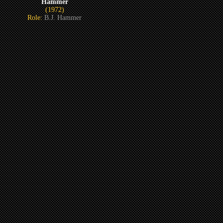
Hammer
(1972)
Role:
B.J. Hammer