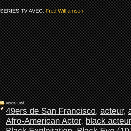
SERIES TV AVEC:
Fred Williamson
Article Ciné
49ers de San Francisco
,
acteur
,
Afro-American Actor
,
black acteur
Black Exploitation
,
Black Eye (19