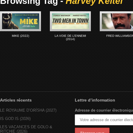
Browsing Tag -
Harvey Keitel
MIKE (2022)
LA VOIE DE L’ENNEMI
FRED WILLIAMSO
(2014)
Articles récents
Lettre d’information
LE ROYAUME D’ORÏSHA (2027)
Adresse de courrier électroniqu
IS GOD IS (2026)
LES VACANCES DE GOLO &
RITCHIE (2026)