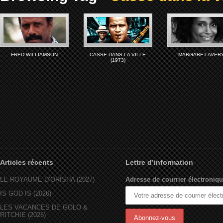
FRED WILLIAMSON
CASSE DANS LA VILLE
MARGARET AVER
(1973)
Articles récents
Lettre d’information
LE ROYAUME D’ORÏSHA (2027)
Adresse de courrier électroniqu
IS GOD IS (2026)
LES VACANCES DE GOLO &
RITCHIE (2026)