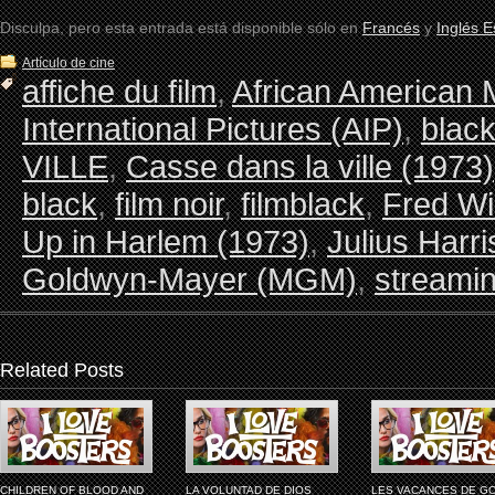
Disculpa, pero esta entrada está disponible sólo en
Francés
y
Inglés 
Artículo de cine
affiche du film
,
African American 
International Pictures (AIP)
,
black
VILLE
,
Casse dans la ville (1973)
black
,
film noir
,
filmblack
,
Fred Wi
Up in Harlem (1973)
,
Julius Harri
Goldwyn-Mayer (MGM)
,
streami
Related Posts
CHILDREN OF BLOOD AND
LA VOLUNTAD DE DIOS
LES VACANCES DE G