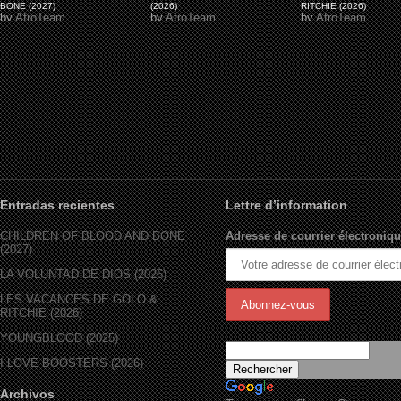
BONE (2027)
(2026)
RITCHIE (2026)
by
AfroTeam
by
AfroTeam
by
AfroTeam
Entradas recientes
Lettre d’information
CHILDREN OF BLOOD AND BONE
Adresse de courrier électroniqu
(2027)
LA VOLUNTAD DE DIOS (2026)
LES VACANCES DE GOLO &
RITCHIE (2026)
YOUNGBLOOD (2025)
I LOVE BOOSTERS (2026)
Archivos