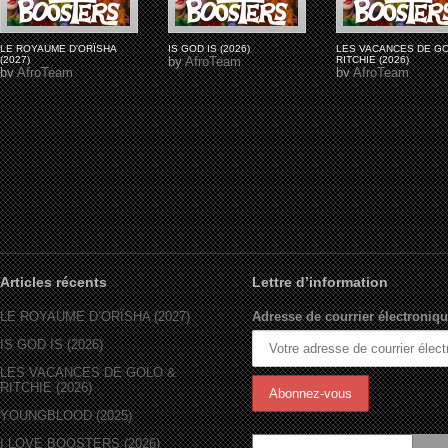
LE ROYAUME D'ORÏSHA
IS GOD IS (2026)
LES VACANCES DE G
(2027)
by
AfroTeam
RITCHIE (2026)
by
AfroTeam
by
AfroTeam
Articles récents
Lettre d’information
LE ROYAUME D’ORÏSHA (2027)
Adresse de courrier électroniqu
IS GOD IS (2026)
LES VACANCES DE GOLO &
RITCHIE (2026)
YOUNGBLOOD (2025)
I LOVE BOOSTERS (2026)