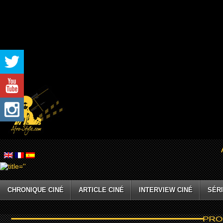
CHRONIQUE CINÉ
ARTICLE CINÉ
INTERVIEW CINÉ
SÉRI