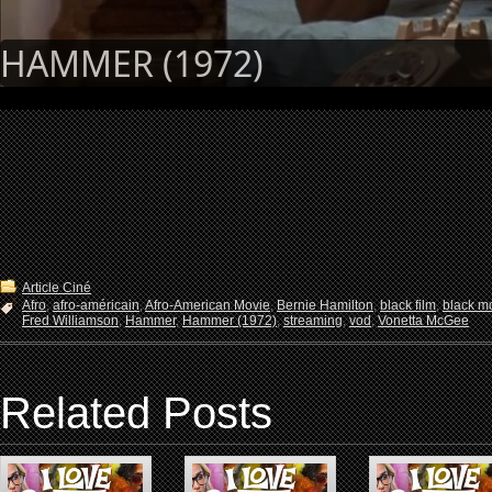
HAMMER (1972)
Article Ciné
Afro
,
afro-américain
,
Afro-American Movie
,
Bernie Hamilton
,
black film
,
black m
Fred Williamson
,
Hammer
,
Hammer (1972)
,
streaming
,
vod
,
Vonetta McGee
Related Posts