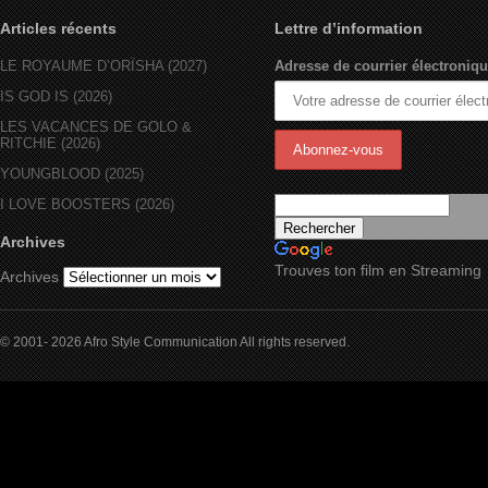
Articles récents
Lettre d’information
LE ROYAUME D’ORÏSHA (2027)
Adresse de courrier électroniqu
IS GOD IS (2026)
LES VACANCES DE GOLO &
RITCHIE (2026)
YOUNGBLOOD (2025)
I LOVE BOOSTERS (2026)
Archives
Trouves ton film en Streaming
Archives
© 2001- 2026 Afro Style Communication All rights reserved.