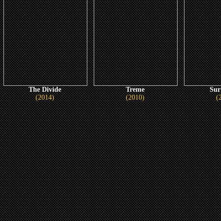
The Divide
Treme
Sur
(2014)
(2010)
(