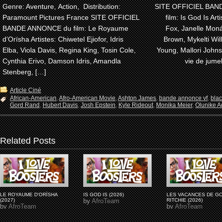
Genre: Aventure, Action, Distribution:
SITE OFFICIEL BA
Paramount Pictures France SITE OFFICIEL
film: Is God Is Arti
BANDE ANNONCE du film: Le Royaume
Fox, Janelle Moná
d’Orïsha Artistes: Chiwetel Ejiofor, Idris
Brown, Mykelti Wi
Elba, Viola Davis, Regina King, Tosin Cole,
Young, Mallori John
Cynthia Erivo, Damson Idris, Amandla
vie de jume
Stenberg, […]
Article Ciné
African-American
,
Afro-American Movie
,
Ashton James
,
bande annonce vf
,
bla
Gord Rand
,
Hubert Davis
,
Josh Epstein
,
Kyle Rideout
,
Monika Meier
,
Olunike Ad
Related Posts
LE ROYAUME D'ORÏSHA
IS GOD IS (2026)
LES VACANCES DE G
(2027)
by
AfroTeam
RITCHIE (2026)
by
AfroTeam
by
AfroTeam