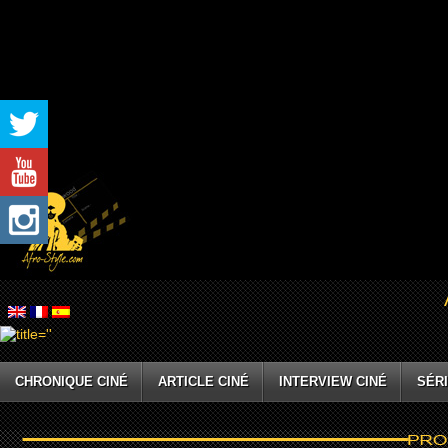
CHRONIQUE CINÉ
ARTICLE CINÉ
INTERVIEW CINÉ
SÉRI