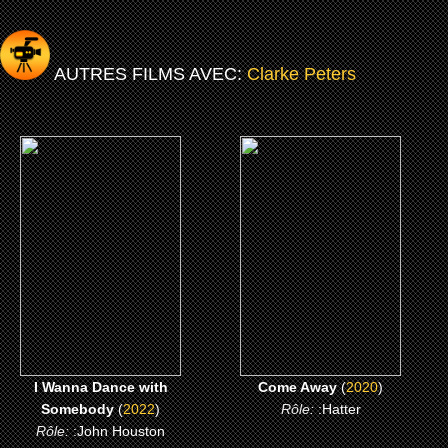
AUTRES FILMS AVEC:
Clarke Peters
(2022)
(2020)
I Wanna Dance with
Come Away
Somebody
CLICK ME
CLICK ME
I Wanna Dance with
Come Away
(
2020
)
Somebody
(
2022
)
Rôle:
:Hatter
Rôle:
:John Houston