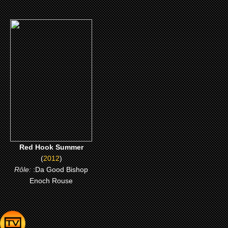
(2012)
Red Hook Summer
CLICK ME
Red Hook Summer
(
2012
)
Rôle:
:Da Good Bishop
Enoch Rouse