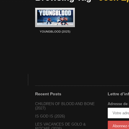
YOUNGBLOOD (2025)
Recent Posts
Lettre d’i
CHILDREN OF BLOOD AND BONE
Adresse de 
(2027)
IS GOD IS (2026)
LES VACANCES DE GOLO &
RITCHIE (2026)