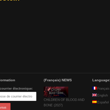
nformation
(Français) NEWS
Language
courrier électronique:
Français
English
CHILDREN OF BLOOD AND
Español
BONE (2027)