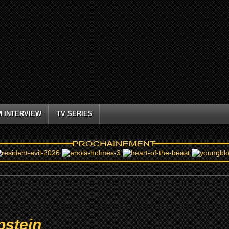
M INTERVIEW
TV SERIES
pstein