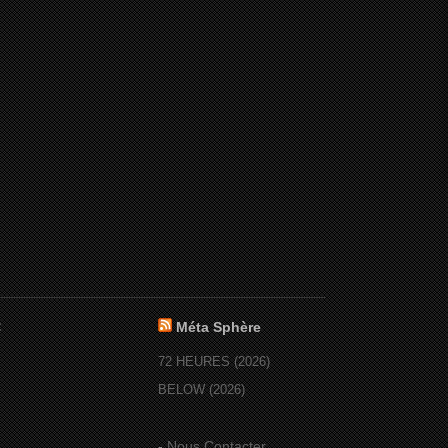
:
Méta Sphère
72 HEURES (2026)
BELOW (2026)
-
Nous Contacter