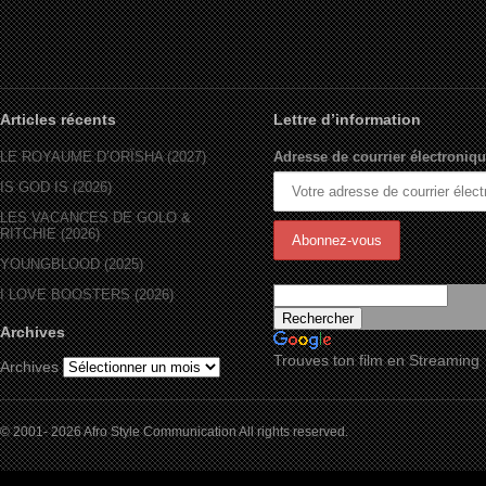
Articles récents
Lettre d’information
LE ROYAUME D’ORÏSHA (2027)
Adresse de courrier électroniqu
IS GOD IS (2026)
LES VACANCES DE GOLO &
RITCHIE (2026)
YOUNGBLOOD (2025)
I LOVE BOOSTERS (2026)
Archives
Trouves ton film en Streaming
Archives
© 2001- 2026 Afro Style Communication All rights reserved.