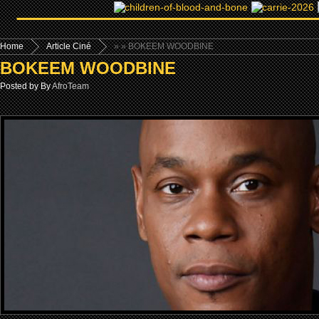
Home
Article Ciné
»
» BOKEEM WOODBINE
BOKEEM WOODBINE
Posted by By
AfroTeam