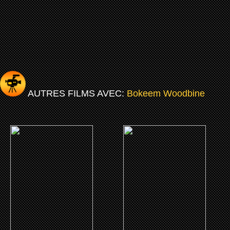
AUTRES FILMS AVEC:
Bokeem Woodbine
(2026)
(2023)
En Direct
Earth Mama
CLICK ME
CLICK ME