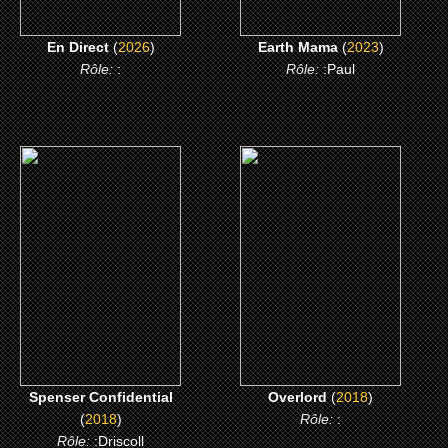
En Direct
(
2026
)
Earth Mama
(
2023
)
Rôle:
:
Rôle:
:Paul
(2018)
(2018)
Spenser Confidential
Overlord
CLICK ME
CLICK ME
Spenser Confidential
Overlord
(
2018
)
(
2018
)
Rôle:
:
Rôle:
:Driscoll