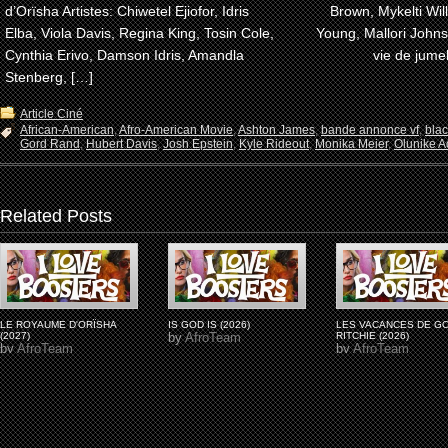
d’Orïsha Artistes: Chiwetel Ejiofor, Idris
Brown, Mykelti Wi
Elba, Viola Davis, Regina King, Tosin Cole,
Young, Mallori John
Cynthia Erivo, Damson Idris, Amandla
vie de jume
Stenberg, […]
Article Ciné
African-American
,
Afro-American Movie
,
Ashton James
,
bande annonce vf
,
bla
Gord Rand
,
Hubert Davis
,
Josh Epstein
,
Kyle Rideout
,
Monika Meier
,
Olunike Ad
Related Posts
LE ROYAUME D'ORÏSHA
IS GOD IS (2026)
LES VACANCES DE G
(2027)
by
AfroTeam
RITCHIE (2026)
by
AfroTeam
by
AfroTeam