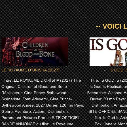
-- VOICI
LE ROYAUME D’ORÏSHA (2027)
IS GOD I
Titre: LE ROYAUME D’ORÏSHA (2027) Titre
Titre: IS GOD IS (202
Original: Children of Blood and Bone
Is God Is Réalisateu
Réalisateur: Gina Prince-Bythewood
Scénariste: Aleshea H
Scénariste: Tomi Adeyemi, Gina Prince-
Durée: 99 mn Pays:
Bythewood Année: 2027 Durée: 128 mn Pays:
Distribution: Amaz
Genre: Aventure, Action, Distribution:
SITE OFFICIEL BA
Paramount Pictures France SITE OFFICIEL
film: Is God Is Arti
BANDE ANNONCE du film: Le Royaume
Fox, Janelle Moná