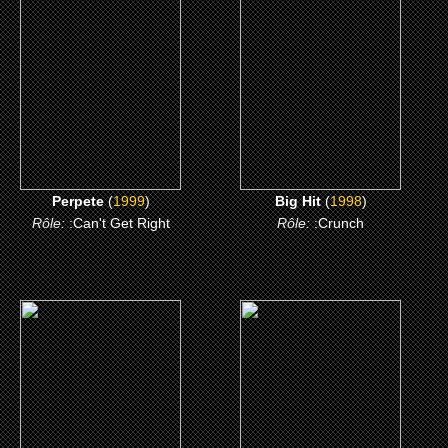
Perpete
Big Hit
CLICK ME
CLICK ME
Perpete
(
1999
)
Big Hit
(
1998
)
Rôle:
:Can't Get Right
Rôle:
:Crunch
(1995)
(1994)
Panther
Crooklyn