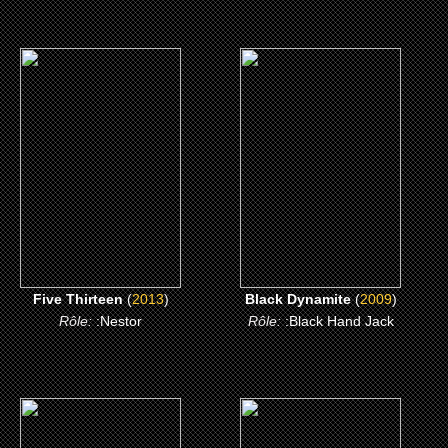
(2013)
(2009)
Five Thirteen
Black Dynamite
CLICK ME
CLICK ME
Five Thirteen
(
2013
)
Black Dynamite
(
2009
)
Rôle:
:Nestor
Rôle:
:Black Hand Jack
(1999)
(1998)