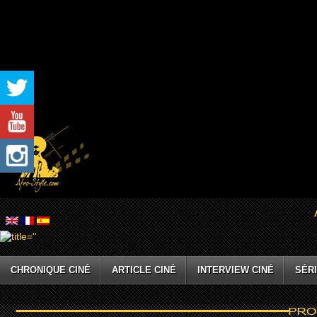
CHRONIQUE CINÉ
ARTICLE CINÉ
INTERVIEW CINÉ
SÉRI