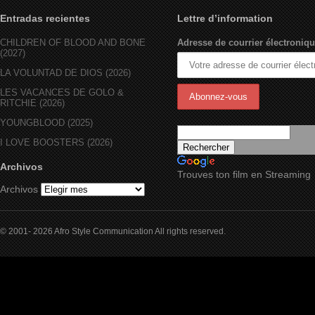
Entradas recientes
Lettre d’information
CHILDREN OF BLOOD AND BONE
Adresse de courrier électroniqu
(2027)
LA VOLUNTAD DE DIOS (2026)
LES VACANCES DE GOLO &
RITCHIE (2026)
YOUNGBLOOD (2025)
I LOVE BOOSTERS (2026)
Archivos
Trouves ton film en Streaming
Archivos
© 2001- 2026 Afro Style Communication All rights reserved.