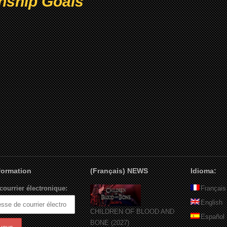
nship Goals
nformation
(Français) NEWS
Idioma:
courrier électronique:
Français
English
CHILDREN OF BLOOD AND
Español
BONE (2027)