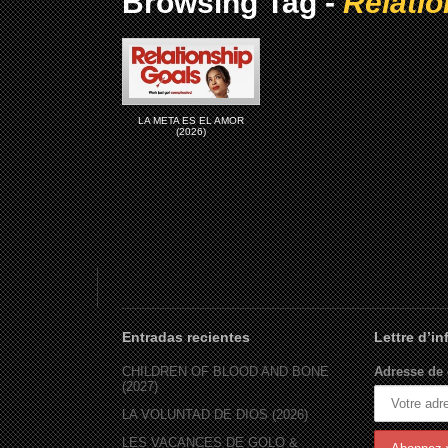
Browsing Tag -
Relatio
LA META ES EL AMOR
(2026)
Entradas recientes
Lettre d’i
CHILDREN OF BLOOD AND BONE
Adresse de 
(2027)
LA VOLUNTAD DE DIOS (2026)
LES VACANCES DE GOLO &