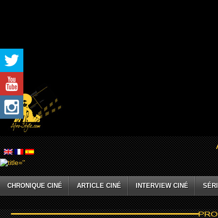
CHRONIQUE CINÉ
ARTICLE CINÉ
INTERVIEW CINÉ
SÉRI