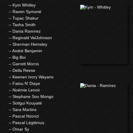
– Kym Whitley
– Raven Symoné
– Tupac Shakur
– Tasha Smith
– Dania Ramírez
– Reginald VelJohnson
– Sherman Hemsley
– André Benjamin
– Big Boi
– Garrett Morris
– Della Reese
– Keenen Ivory Wayans
– Fatou N’ Diaye
– Noémie Lenoir
– Stephane Soo Mongo
– Sotigui Kouyaté
– Sara Martins
– Pascal Nzonzi
– Pascal Légitimus
– Omar Sy