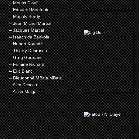
– Mouss Diouf
– Edouard Montoute
– Magaly Berdy
– Jean Michel Martial
– Jacques Martial
– Isaach de Bankole
– Hubert Koundé
– Thierry Desroses
– Greg Germain
– Firmine Richard
– Eric Blanc
– Dieudonné MBala MBala
– Alex Descas
– Aissa Maiga