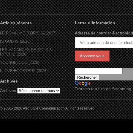
Articles récents
Lettre d’information
LE ROYAUME D’ORÏSHA (2027)
Adresse de courrier électroniqu
IS GOD IS (2026)
LES VACANCES DE GOLO &
RITCHIE (2026)
YOUNGBLOOD (2025)
I LOVE BOOSTERS (2026)
Archives
Trouves ton film en Streaming
Archives
© 2001- 2026 Afro Style Communication All rights reserved.