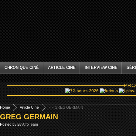
CHRONIQUE CINÉ
ARTICLE CINÉ
INTERVIEW CINÉ
SÉRI
Home
Article Ciné
»
» GREG GERMAIN
GREG GERMAIN
Posted by By
AfroTeam