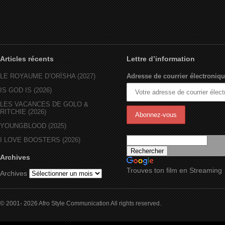
Articles récents
Lettre d’information
LE ROYAUME D’ORÏSHA (2027)
Adresse de courrier électroniqu
IS GOD IS (2026)
LES VACANCES DE GOLO &
RITCHIE (2026)
YOUNGBLOOD (2025)
I LOVE BOOSTERS (2026)
Archives
Trouves ton film en Streaming
Archives
© 2001- 2026 Afro Style Communication All rights reserved.