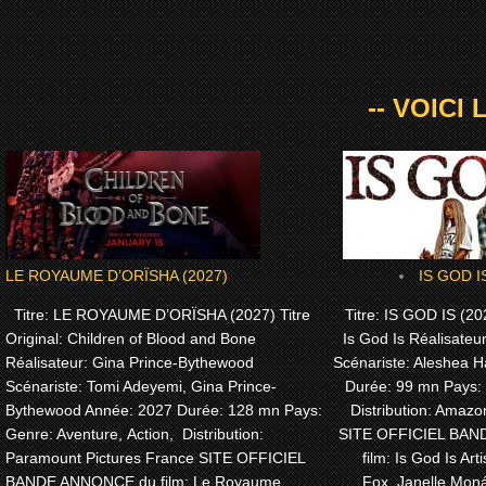
-- VOICI
LE ROYAUME D’ORÏSHA (2027)
IS GOD I
Titre: LE ROYAUME D’ORÏSHA (2027) Titre
Titre: IS GOD IS (202
Original: Children of Blood and Bone
Is God Is Réalisateu
Réalisateur: Gina Prince-Bythewood
Scénariste: Aleshea H
Scénariste: Tomi Adeyemi, Gina Prince-
Durée: 99 mn Pays:
Bythewood Année: 2027 Durée: 128 mn Pays:
Distribution: Amaz
Genre: Aventure, Action, Distribution:
SITE OFFICIEL BA
Paramount Pictures France SITE OFFICIEL
film: Is God Is Arti
BANDE ANNONCE du film: Le Royaume
Fox, Janelle Moná