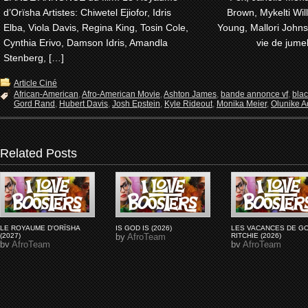
d’Orïsha Artistes: Chiwetel Ejiofor, Idris
Brown, Mykelti Wi
Elba, Viola Davis, Regina King, Tosin Cole,
Young, Mallori John
Cynthia Erivo, Damson Idris, Amandla
vie de jume
Stenberg, […]
Article Ciné
African-American
,
Afro-American Movie
,
Ashton James
,
bande annonce vf
,
bla
Gord Rand
,
Hubert Davis
,
Josh Epstein
,
Kyle Rideout
,
Monika Meier
,
Olunike Ad
Related Posts
LE ROYAUME D'ORÏSHA
IS GOD IS (2026)
LES VACANCES DE G
(2027)
by
AfroTeam
RITCHIE (2026)
by
AfroTeam
by
AfroTeam