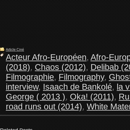
Article Ciné
Acteur Afro-Européen
,
Afro-Euro
(2018)
,
Chaos (2012)
,
Delibab (2
Filmographie
,
Filmography
,
Ghos
interview
,
Isaach de Bankolé
,
la 
George ( 2013 )
,
Oka! (2011)
,
Ru
road runs out (2014)
,
White Mater