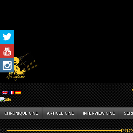
CHRONIQUE CINÉ
ARTICLE CINÉ
INTERVIEW CINÉ
SÉRI