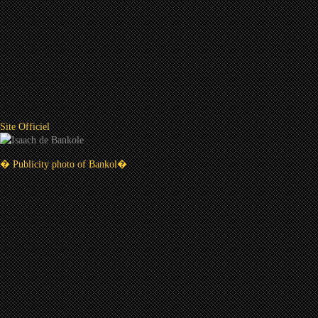
Site Officiel
� Publicity photo of Bankol�