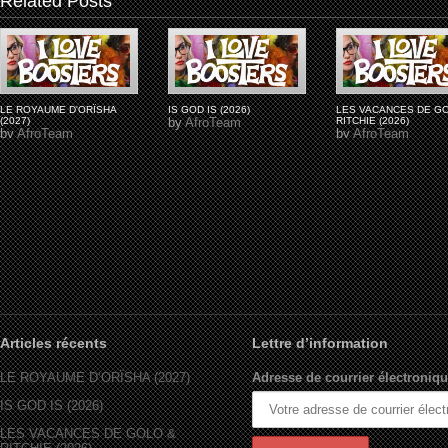
Related Posts
LE ROYAUME D'ORÏSHA
IS GOD IS (2026)
LES VACANCES DE G
(2027)
by
AfroTeam
RITCHIE (2026)
by
AfroTeam
by
AfroTeam
Articles récents
Lettre d’information
LE ROYAUME D’ORÏSHA (2027)
Adresse de courrier électroniqu
IS GOD IS (2026)
LES VACANCES DE GOLO &