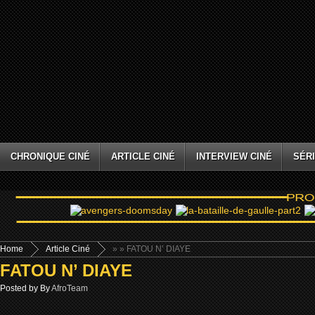
CHRONIQUE CINÉ
ARTICLE CINÉ
INTERVIEW CINÉ
SÉRI
Home
Article Ciné
»
» FATOU N’ DIAYE
FATOU N’ DIAYE
Posted by By
AfroTeam