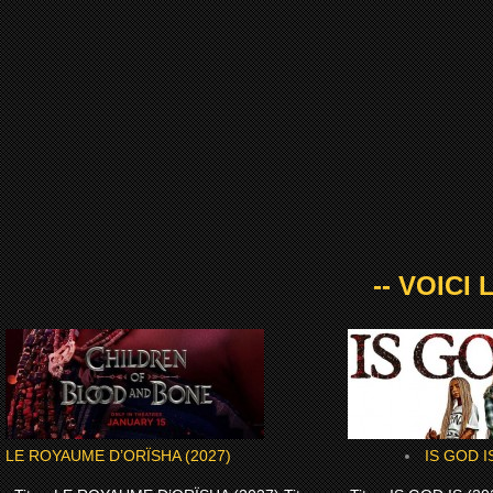
-- VOICI
LE ROYAUME D’ORÏSHA (2027)
IS GOD I