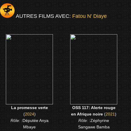
AUTRES FILMS AVEC:
Fatou N' Diaye
(2024)
(2021)
La promesse verte
OSS 117: Alerte rouge en
Afrique noire
CLICK ME
CLICK ME
La promesse verte
OSS 117: Alerte rouge
(
2024
)
en Afrique noire
(
2021
)
Rôle:
:Députée Anya
Rôle:
:Zéphyrine
Mbaye
Sangawe Bamba