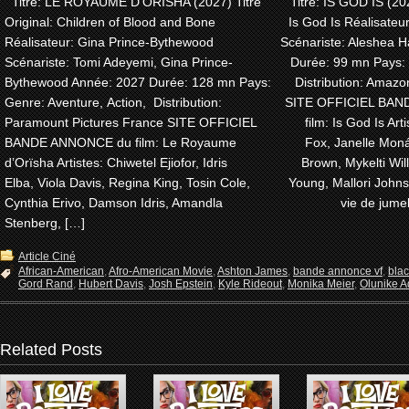
Titre: LE ROYAUME D’ORÏSHA (2027) Titre
Titre: IS GOD IS (202
Original: Children of Blood and Bone
Is God Is Réalisateu
Réalisateur: Gina Prince-Bythewood
Scénariste: Aleshea H
Scénariste: Tomi Adeyemi, Gina Prince-
Durée: 99 mn Pays:
Bythewood Année: 2027 Durée: 128 mn Pays:
Distribution: Amaz
Genre: Aventure, Action, Distribution:
SITE OFFICIEL BA
Paramount Pictures France SITE OFFICIEL
film: Is God Is Arti
BANDE ANNONCE du film: Le Royaume
Fox, Janelle Moná
d’Orïsha Artistes: Chiwetel Ejiofor, Idris
Brown, Mykelti Wi
Elba, Viola Davis, Regina King, Tosin Cole,
Young, Mallori John
Cynthia Erivo, Damson Idris, Amandla
vie de jume
Stenberg, […]
Article Ciné
African-American
,
Afro-American Movie
,
Ashton James
,
bande annonce vf
,
bla
Gord Rand
,
Hubert Davis
,
Josh Epstein
,
Kyle Rideout
,
Monika Meier
,
Olunike Ad
Related Posts