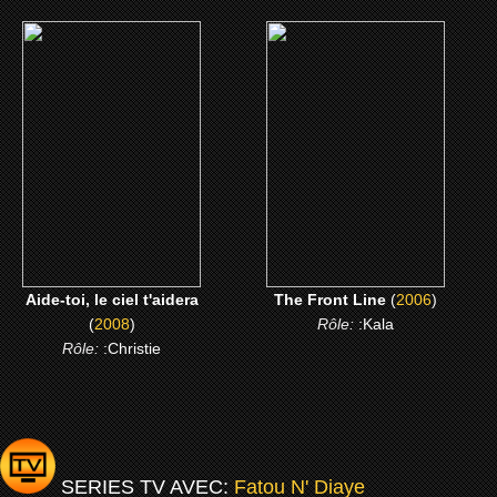
(2008)
(2006)
Aide-toi, le ciel t'aidera
The Front Line
CLICK ME
CLICK ME
Aide-toi, le ciel t'aidera
The Front Line
(
2006
)
(
2008
)
Rôle:
:Kala
Rôle:
:Christie
SERIES TV AVEC:
Fatou N' Diaye