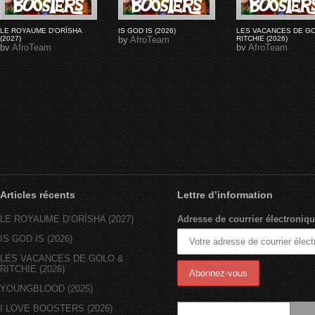
LE ROYAUME D'ORÏSHA
IS GOD IS (2026)
LES VACANCES DE G
(2027)
by
AfroTeam
RITCHIE (2026)
by
AfroTeam
by
AfroTeam
Articles récents
Lettre d’information
LE ROYAUME D’ORÏSHA (2027)
Adresse de courrier électroniqu
IS GOD IS (2026)
LES VACANCES DE GOLO &
RITCHIE (2026)
YOUNGBLOOD (2025)
I LOVE BOOSTERS (2026)