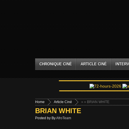
CHRONIQUE CINÉ
ARTICLE CINÉ
INTERV
Home
Article Ciné
»
» BRIAN WHITE
BRIAN WHITE
Posted by By
AfroTeam