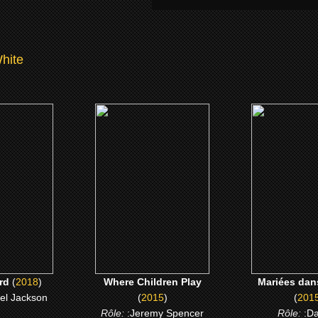
White
8)
(2015)
(2015)
eard
Where Children Play
Mariées dans 
 ME
CLICK ME
CLICK 
rd
(
2018
)
Where Children Play
Mariées dan
el Jackson
(
2015
)
(
201
Rôle:
:Jeremy Spencer
Rôle:
:D