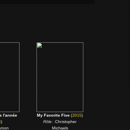
(2015)
l'année
My Favorite Five
ME
CLICK ME
s l'année
My Favorite Five
(
2015
)
5
)
Rôle:
:Christopher
amon
Michaels