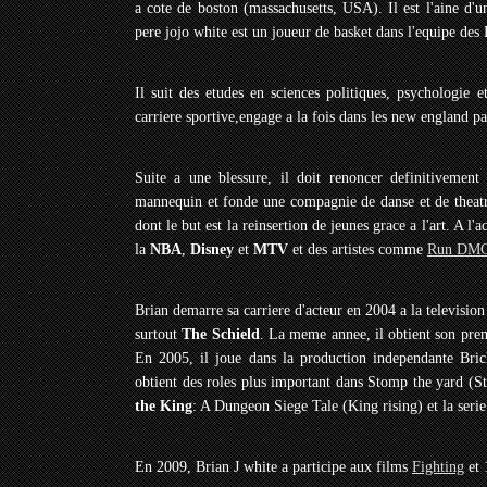
a cote de boston (massachusetts, USA). Il est l'aine d'
pere jojo white est un joueur de basket dans l'equipe des 
Il suit des etudes en sciences politiques, psychologie
carriere sportive,engage a la fois dans les new england p
Suite a une blessure, il doit renoncer definitivement 
mannequin et fonde une compagnie de danse et de the
dont le but est la reinsertion de jeunes grace a l'art. A 
la
NBA
,
Disney
et
MTV
et des artistes comme
Run DM
Brian demarre sa carriere d'acteur en 2004 a la televis
surtout
The Schield
. La meme annee, il obtient son pre
En 2005, il joue dans la production independante Bri
obtient des roles plus important dans Stomp the yard (S
the King
: A Dungeon Siege Tale (King rising) et la seri
En 2009, Brian J white a participe aux films
Fighting
et 