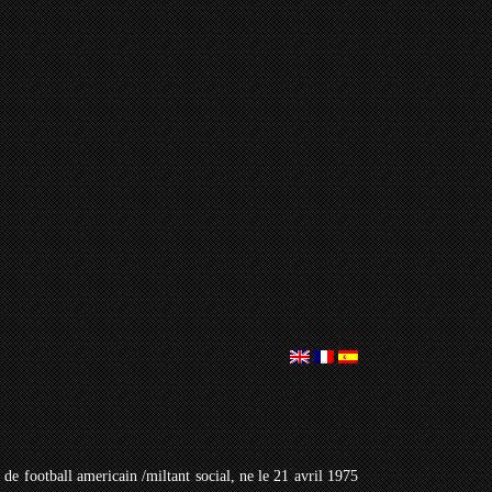
 de football americain /miltant social, ne le 21 avril 1975