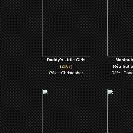
Daddy's Little Girls
Manipulat
Rétribu
CLICK ME
CLICK
Daddy's Little Girls
Manipula
(
2007
)
Rétributi
Rôle:
:Christopher
Rôle:
:Don
(2004)
(200
Mr 3000
Alerte a M