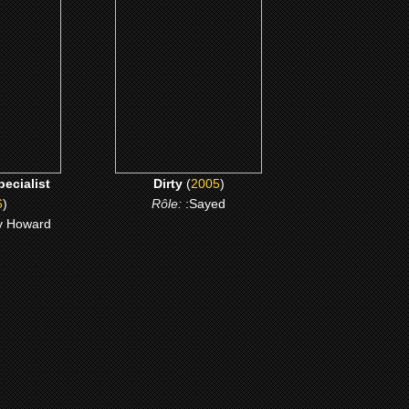
cialist
Dirty
ME
CLICK ME
pecialist
Dirty
(
2005
)
6
)
Rôle:
:Sayed
y Howard