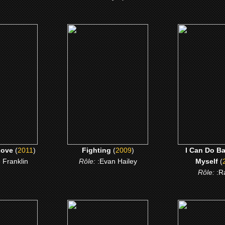
)
(2009)
(2009)
f Love
Fighting
I Can Do Bad
Myself
 ME
CLICK ME
CLICK 
Love
(
2011
)
Fighting
(
2009
)
I Can Do Ba
e Franklin
Rôle:
:Evan Hailey
Myself
(
Rôle:
:R
7)
(2007)
(2006)