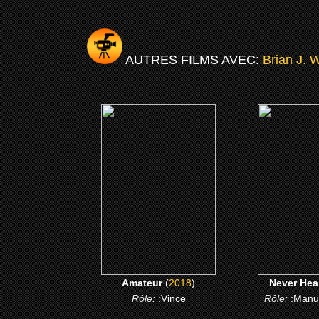
AUTRES FILMS AVEC:
Brian J. 
(2018)
(201
Amateur
Never H
CLICK ME
CLICK
Amateur
(
2018
)
Never Hea
Rôle:
:Vince
Rôle:
:Manu