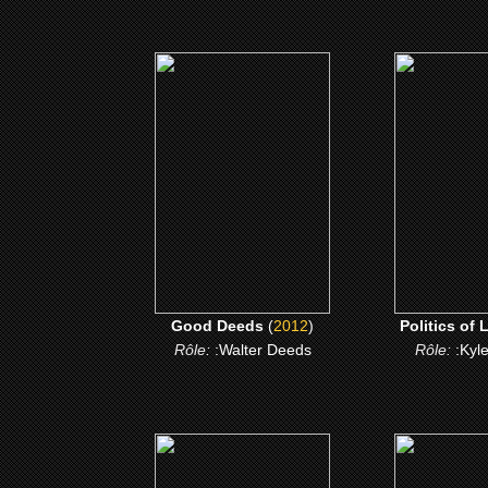
(2012)
(2011
Good Deeds
Politics o
CLICK ME
CLICK
Good Deeds
(
2012
)
Politics of 
Rôle:
:Walter Deeds
Rôle:
:Kyl
(2007)
(200