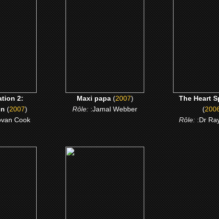
ion 2:
Maxi papa
The Heart Spe
tion
CLICK ME
CLICK 
 ME
tion 2:
Maxi papa
(
2007
)
The Heart S
on
(
2007
)
Rôle:
:Jamal Webber
(
200
ovan Cook
Rôle:
:Dr Ra
3)
(1999)
alibooty
Le Mariage de l'Annee