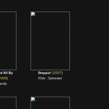
(2007)
 All By
Steppin'
CLICK ME
ME
d All By
Steppin'
(
2007
)
2009
)
Rôle:
:Sylvester
andy
(2005)