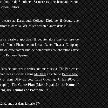
une famille de 6 enfants. Sa mere est une benevole et son
Boston Celtics.
 et theatre au Dartmouth College. Diplome, il debute une
atriots et dans la NFL et les boston blazers dans NLL.
a sa carriere sportive. Il debute alors une carriere de
atre,la Phunk Phenomenon Urban Dance Theater Company
l'actif de cette compagnie de nombreuses collaborations avec
C
ou
Britney Spears
.
ion dans de nombreuse series comme
Moesha
,
The Parkers
et
mier role au cinema dans
Mr 3000
au cote de
Bernie Mac
.
ck et dans
Dirty
au cote
Cuba Gooding, Jr
. En 2007, il
teppin'),
The Game Plan (Maxi Papa)
,
In the Name of
e anglaise
Femmes de Footballeurs
.
12 Rounds et dans la serie TV