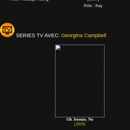
Rôle:
:Kay
SERIES TV AVEC:
Georgina Campbell
Oh Jerome, No
(2019)