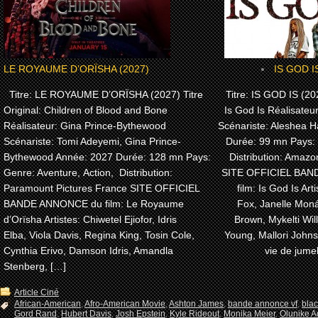
LE ROYAUME D’ORÏSHA (2027)
IS GOD I
Titre: LE ROYAUME D’ORÏSHA (2027) Titre
Titre: IS GOD IS (202
Original: Children of Blood and Bone
Is God Is Réalisateu
Réalisateur: Gina Prince-Bythewood
Scénariste: Aleshea H
Scénariste: Tomi Adeyemi, Gina Prince-
Durée: 99 mn Pays:
Bythewood Année: 2027 Durée: 128 mn Pays:
Distribution: Amaz
Genre: Aventure, Action, Distribution:
SITE OFFICIEL BA
Paramount Pictures France SITE OFFICIEL
film: Is God Is Arti
BANDE ANNONCE du film: Le Royaume
Fox, Janelle Moná
d’Orïsha Artistes: Chiwetel Ejiofor, Idris
Brown, Mykelti Wi
Elba, Viola Davis, Regina King, Tosin Cole,
Young, Mallori John
Cynthia Erivo, Damson Idris, Amandla
vie de jume
Stenberg, […]
Article Ciné
African-American
,
Afro-American Movie
,
Ashton James
,
bande annonce vf
,
bla
Gord Rand
,
Hubert Davis
,
Josh Epstein
,
Kyle Rideout
,
Monika Meier
,
Olunike Ad