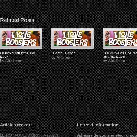
Related Posts
LE ROYAUME D'ORÏSHA
IS GOD IS (2026)
LES VACANCES DE G
(2027)
by
AfroTeam
RITCHIE (2026)
by
AfroTeam
by
AfroTeam
Articles récents
Lettre d’information
LE ROYAUME D’ORÏSHA (2027)
Adresse de courrier électroniqu