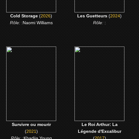
Cold Storage
(
2026
)
Les Guetteurs
(
2024
)
Rôle:
:Naomi Williams
Rôle:
:
(2021)
(2017)
Survivre ou mourir
Le Roi Arthur: La
Légende d'Excalibur
CLICK ME
CLICK ME
Survivre ou mourir
Le Roi Arthur: La
(
2021
)
Légende d'Excalibur
Rôle:
:Khadija Young
(
2017
)