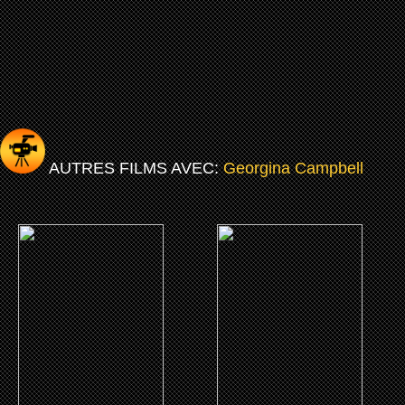
AUTRES FILMS AVEC:
Georgina Campbell
(2026)
(2024)
Cold Storage
Les Guetteurs
CLICK ME
CLICK ME