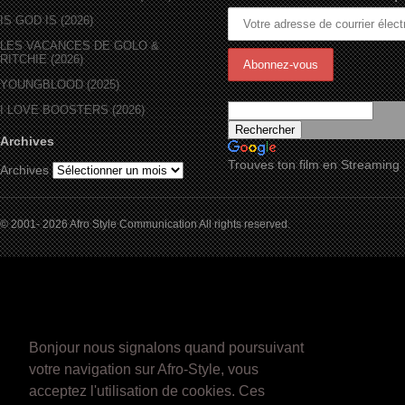
IS GOD IS (2026)
LES VACANCES DE GOLO &
RITCHIE (2026)
YOUNGBLOOD (2025)
I LOVE BOOSTERS (2026)
Archives
Trouves ton film en Streaming
Archives
© 2001- 2026 Afro Style Communication All rights reserved.
Bonjour nous signalons quand poursuivant
votre navigation sur Afro-Style, vous
acceptez l'utilisation de cookies. Ces