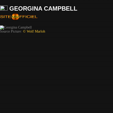
GEORGINA CAMPBELL
Source Picture:
© Wolf Marloh