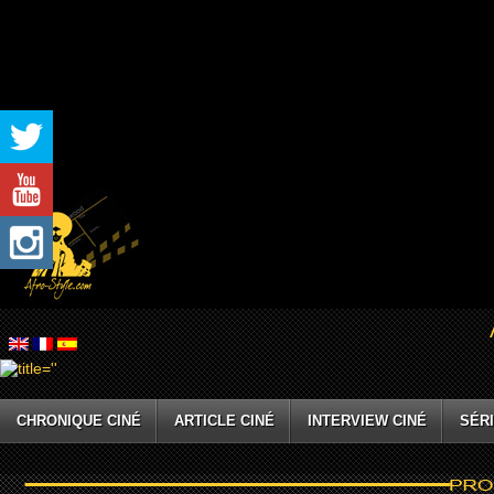
CHRONIQUE CINÉ
ARTICLE CINÉ
INTERVIEW CINÉ
SÉRI