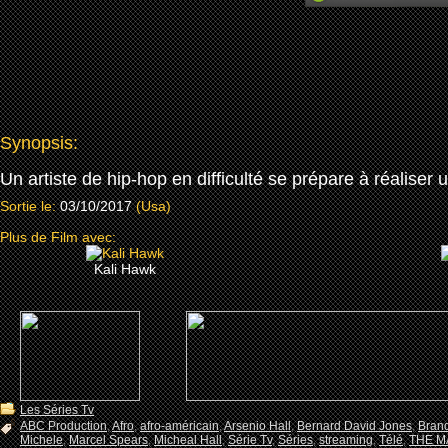
Synopsis:
Un artiste de hip-hop en difficulté se prépare à réaliser
Sortie le:
03/10/2017
(Usa)
Plus de Film avec:
Kali Hawk
Les Séries Tv
ABC Production
,
Afro
,
afro-américain
,
Arsenio Hall
,
Bernard David Jones
,
Brand
Michele
,
Marcel Spears
,
Micheal Hall
,
Série Tv
,
Séries
,
streaming
,
Télé
,
THE M