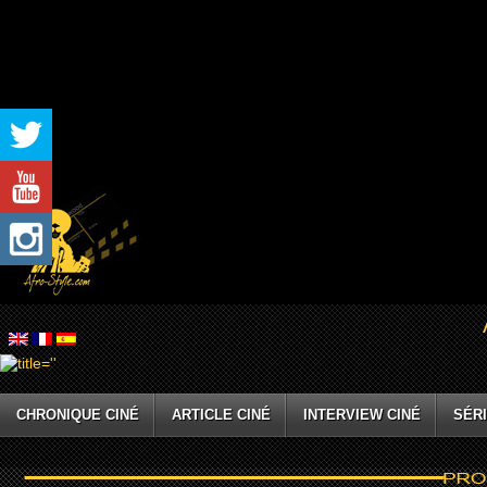
CHRONIQUE CINÉ
ARTICLE CINÉ
INTERVIEW CINÉ
SÉRI