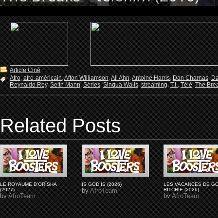
Article Ciné
Afro
,
afro-américain
,
Afton Williamson
,
Ali Ahn
,
Antoine Harris
,
Dan Charnas
,
Da
Reynaldo Rey
,
Seith Mann
,
Séries
,
Sinqua Walls
,
streaming
,
T.I.
,
Télé
,
The Bre
Related Posts
LE ROYAUME D'ORÏSHA
IS GOD IS (2026)
LES VACANCES DE G
(2027)
by
AfroTeam
RITCHIE (2026)
by
AfroTeam
by
AfroTeam