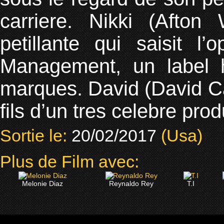
carriere. Nikki (Afto
petillante qui saisit l
Management, un label h
marques. David (David Call
fils d’un tres celebre pr
Sortie le:
20/02/2017
(Usa)
Plus de Film avec:
Melonie Diaz
Reynaldo Rey
T.I