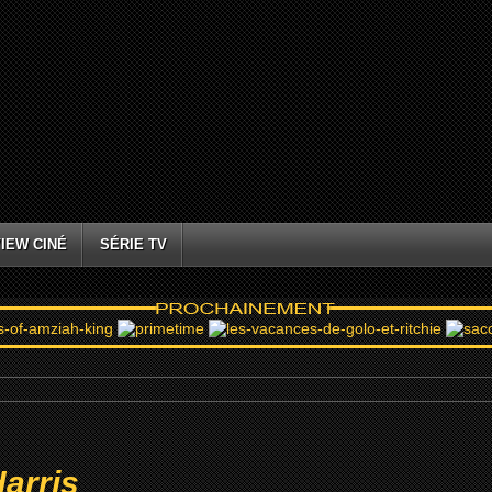
IEW CINÉ
SÉRIE TV
arris