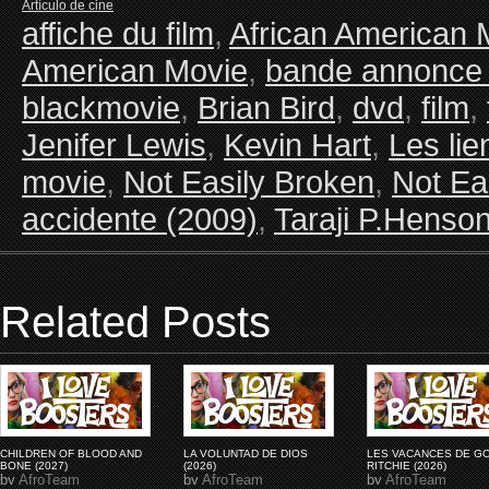
Artículo de cine
affiche du film
,
African American 
American Movie
,
bande annonce 
blackmovie
,
Brian Bird
,
dvd
,
film
,
Jenifer Lewis
,
Kevin Hart
,
Les lie
movie
,
Not Easily Broken
,
Not Ea
accidente (2009)
,
Taraji P.Henso
Related Posts
CHILDREN OF BLOOD AND
LA VOLUNTAD DE DIOS
LES VACANCES DE G
BONE (2027)
(2026)
RITCHIE (2026)
by
AfroTeam
by
AfroTeam
by
AfroTeam