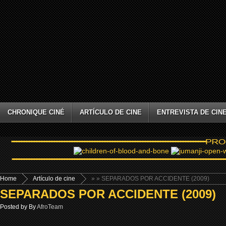
CHRONIQUE CINÉ
ARTÍCULO DE CINE
ENTREVISTA DE CIN
Home
Artículo de cine
»
» SEPARADOS POR ACCIDENTE (2009)
SEPARADOS POR ACCIDENTE (2009)
Posted by By
AfroTeam