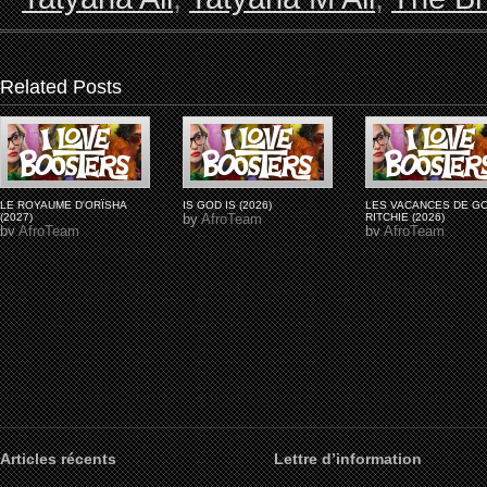
Related Posts
LE ROYAUME D'ORÏSHA
IS GOD IS (2026)
LES VACANCES DE G
(2027)
by
AfroTeam
RITCHIE (2026)
by
AfroTeam
by
AfroTeam
Articles récents
Lettre d’information