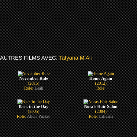
AUTRES FILMS AVEC:
Tatyana M Ali
November Rule
Home Again
(2015)
(2012)
Role:
Leah
Role:
Back in the Day
Nora’s Hair Salon
(2005)
(2004)
Role:
Alicia Packer
Role:
Lilleana