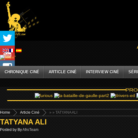
CHRONIQUE CINÉ
ARTICLE CINÉ
INTERVIEW CINÉ
SÉRI
Home
Article Ciné
»
» TATYANA ALI
TATYANA ALI
Posted by By
AfroTeam