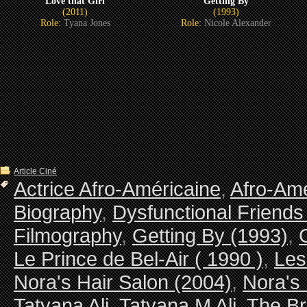
Love that Girl
Getting By
(2011)
(1993)
Role:
Tyana Jones
Role:
Nicole Alexander
Article Ciné
Actrice Afro-Américaine
,
Afro-Ame
Biography
,
Dysfunctional Friends
Filmography
,
Getting By (1993)
,
Le Prince de Bel-Air ( 1990 )
,
Les
Nora's Hair Salon (2004)
,
Nora's 
Tatyana Ali
,
Tatyana M Ali
,
The Br