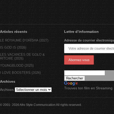
Articles récents
Lettre d’information
LE ROYAUME D’ORÏSHA (2027)
Adresse de courrier électroniqu
IS GOD IS (2026)
LES VACANCES DE GOLO &
RITCHIE (2026)
YOUNGBLOOD (2025)
I LOVE BOOSTERS (2026)
Archives
Trouves ton film en Streaming
Archives
© 2001- 2026 Afro Style Communication All rights reserved.