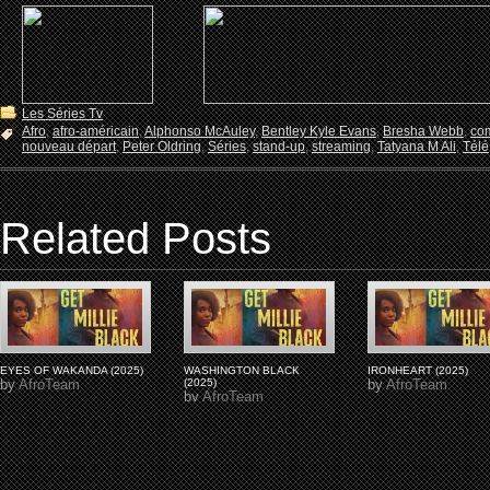
Les Séries Tv
Afro
,
afro-américain
,
Alphonso McAuley
,
Bentley Kyle Evans
,
Bresha Webb
,
co
nouveau départ
,
Peter Oldring
,
Séries
,
stand-up
,
streaming
,
Tatyana M Ali
,
Télé
Related Posts
EYES OF WAKANDA (2025)
WASHINGTON BLACK
IRONHEART (2025)
by
AfroTeam
(2025)
by
AfroTeam
by
AfroTeam