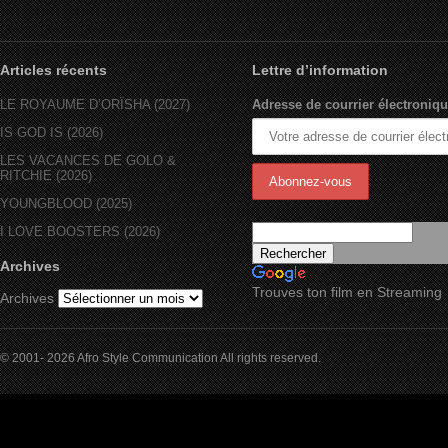
Articles récents
Lettre d’information
LE ROYAUME D’ORÏSHA (2027)
Adresse de courrier électroniqu
IS GOD IS (2026)
LES VACANCES DE GOLO &
RITCHIE (2026)
YOUNGBLOOD (2025)
I LOVE BOOSTERS (2026)
Archives
Trouves ton film en Streaming
Archives
© 2001- 2026 Afro Style Communication All rights reserved.