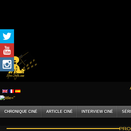
CHRONIQUE CINÉ
ARTICLE CINÉ
INTERVIEW CINÉ
SÉRI