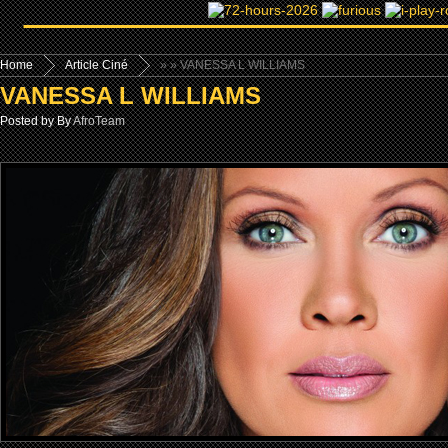
Home
Article Ciné
»
» VANESSA L WILLIAMS
VANESSA L WILLIAMS
Posted by By
AfroTeam