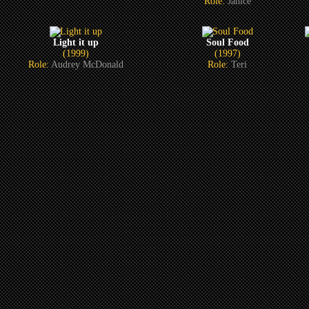
Role:
Janice
Light it up
Soul Food
(1999)
(1997)
Role:
Audrey McDonald
Role:
Teri