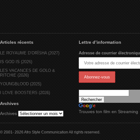
Articles récents
Lettre d’information
LE ROYAUME D’ORÏSHA (2027)
Adresse de courrier électroniqu
IS GOD IS (2026)
LES VACANCES DE GOLO &
RITCHIE (2026)
YOUNGBLOOD (2025)
I LOVE BOOSTERS (2026)
Archives
Trouves ton film en Streaming
Archives
© 2001- 2026 Afro Style Communication All rights reserved.