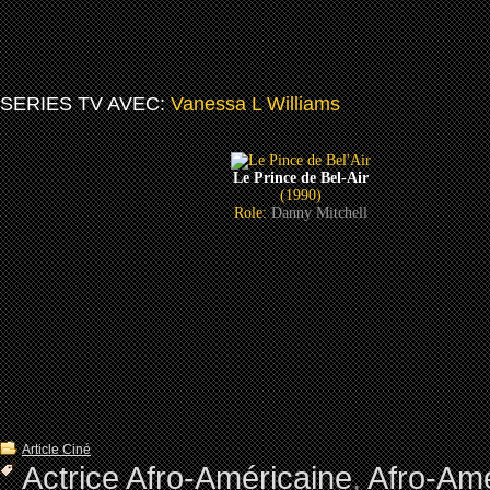
SERIES TV AVEC:
Vanessa L Williams
Le Prince de Bel-Air
(1990)
Role:
Danny Mitchell
Article Ciné
Actrice Afro-Américaine
,
Afro-Ame