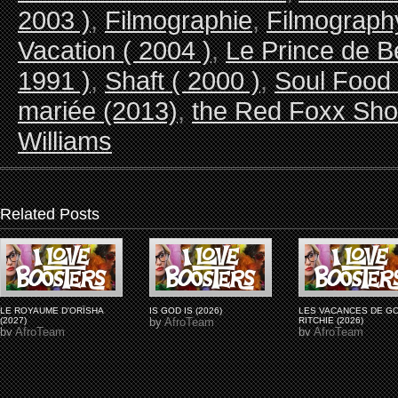
2003 )
,
Filmographie
,
Filmograph
Vacation ( 2004 )
,
Le Prince de Be
1991 )
,
Shaft ( 2000 )
,
Soul Food 
mariée (2013)
,
the Red Foxx Sho
Williams
Related Posts
LE ROYAUME D'ORÏSHA
IS GOD IS (2026)
LES VACANCES DE G
(2027)
by
AfroTeam
RITCHIE (2026)
by
AfroTeam
by
AfroTeam