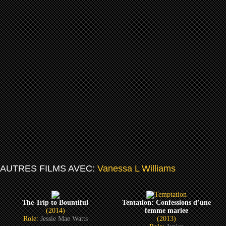
AUTRES FILMS AVEC:
Vanessa L Williams
The Trip to Bountiful
Tentation: Confessions d’une
(2014)
femme mariee
Role:
Jessie Mae Watts
(2013)