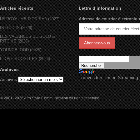
Articles récents
Lettre d’information
LE ROYAUME D’ORÏSHA (2027)
Adresse de courrier électroniqu
IS GOD IS (2026)
LES VACANCES DE GOLO &
RITCHIE (2026)
YOUNGBLOOD (2025)
I LOVE BOOSTERS (2026)
Archives
Trouves ton film en Streaming
Archives
© 2001- 2026 Afro Style Communication All rights reserved.