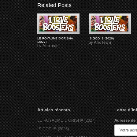
Related Posts
LE ROYAUME D'ORÏSHA
IS GOD IS (2026)
(2027)
by
AfroTeam
by
AfroTeam
Articles récents
Lettre d’i
LE ROYAUME D’ORÏSHA (2027)
Adresse de 
IS GOD IS (2026)