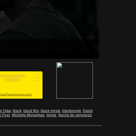
o Odar
,
black
,
black film
,
black movie
,
blackmovie
,
David
e Foxx
,
Michelle Monaghan
,
movie
,
Noche de venganza