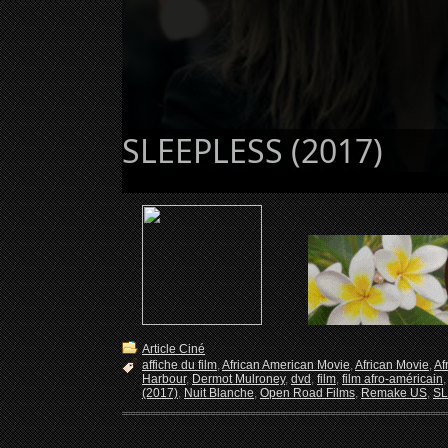
SLEEPLESS (2017)
Article Ciné
affiche du film
,
African American Movie
,
African Movie
,
Af
Harbour
,
Dermot Mulroney
,
dvd
,
film
,
film afro-américain
(2017)
,
Nuit Blanche
,
Open Road Films
,
Remake US
,
S