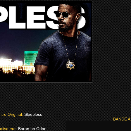
itre Original:
Sleepless
BANDE 
alisateur:
Baran bo Odar