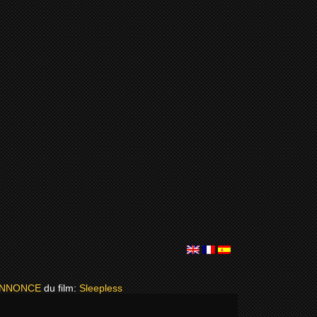
ANNONCE
du film:
Sleepless