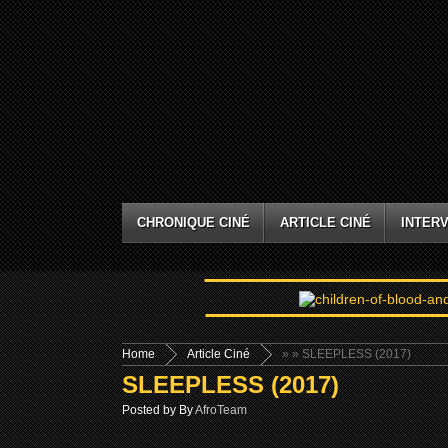
CHRONIQUE CINÉ
ARTICLE CINÉ
INTERV
Home
Article Ciné
»
» SLEEPLESS (2017)
SLEEPLESS (2017)
Posted by By
AfroTeam