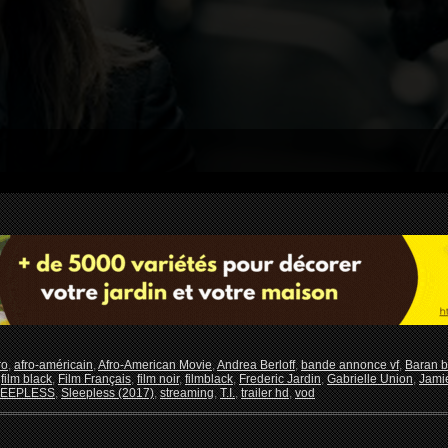
ro
,
afro-américain
,
Afro-American Movie
,
Andrea Berloff
,
bande annonce vf
,
Baran b
,
film black
,
Film Français
,
film noir
,
filmblack
,
Frederic Jardin
,
Gabrielle Union
,
Jami
LEEPLESS
,
Sleepless (2017)
,
streaming
,
T.I.
,
trailer hd
,
vod