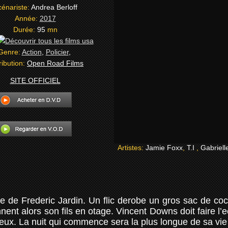
énariste:
Andrea Berloff
Année:
2017
Durée:
95
mn
Genre:
Action
,
Policier
,
ribution:
Open Road Films
SITE OFFICIEL
Artistes:
Jamie Foxx
,
T.I
,
Gabriell
de Frederic Jardin. Un flic derobe un gros sac de cocain
nent alors son fils en otage. Vincent Downs doit faire l’
eux. La nuit qui commence sera la plus longue de sa vie