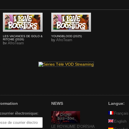
LES VACANCES DE GOLO &
YOUNGBLOOD (2025)
RITCHIE (2026)
by
AfroTeam
by
AfroTeam
nformation
NEWS
Langue:
courrier électronique:
Français
English
LE ROYAUME D’ORÏSHA