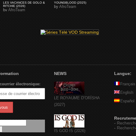
LES VACANCES DE GOLO &
YOUNGBLOOD (2025)
RITCHIE (2026)
by
AfroTeam
by
AfroTeam
nformation
NEWS
Langue:
courrier électronique:
Français
English
LE ROYAUME D’ORÏSHA
Español
(2027)
Recruteme
-
Recherch
-
Recherch
IS GOD IS (2026)