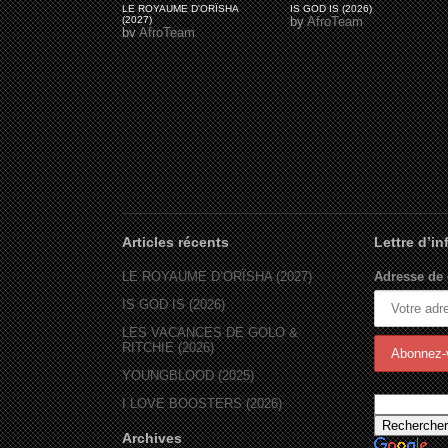
LE ROYAUME D'ORÏSHA
IS GOD IS (2026)
(2027)
by
AfroTeam
by
AfroTeam
Articles récents
Lettre d’i
LE ROYAUME D’ORÏSHA (2027)
Adresse de 
IS GOD IS (2026)
LES VACANCES DE GOLO &
RITCHIE (2026)
YOUNGBLOOD (2025)
I LOVE BOOSTERS (2026)
Archives