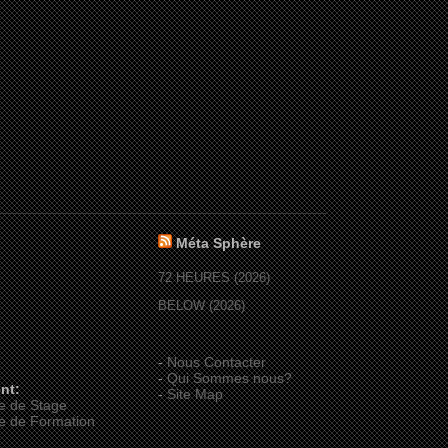
Méta Sphère
72 HEURES (2026)
BELOW (2026)
-
Nous Contacter
-
Qui Sommes nous?
nt:
-
Site Map
e de Stage
e de Formation