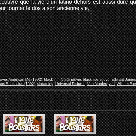
couvre que la vie d’un latino dehors est aussi dure q
pour tourner le dos a son ancienne vie.
Movie
,
American Me (1992)
,
black film
,
black movie
,
blackmovie
,
dvd
,
Edward James
ans Remission (1992)
,
streaming
,
Universal Pictures
,
Vira Montes
,
vod
,
William For