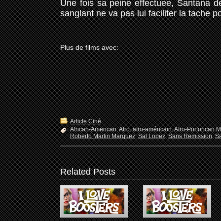
Une fois sa peine effectuee, Santana de
sanglant ne va pas lui faciliter la tache 
Plus de films avec:
Article Ciné
African-American
,
Afro
,
afro-américain
,
Afro-Portorican 
Roberto Martin Marquez
,
Sal Lopez
,
Sans Remission
,
S
Related Posts