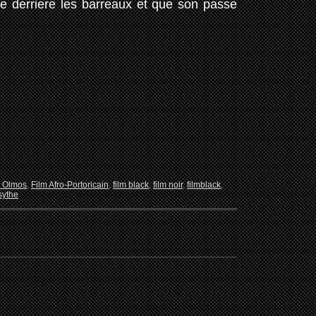
ue derriere les barreaux et que son passe
 Olmos
,
Film Afro-Portoricain
,
film black
,
film noir
,
filmblack
,
sythe