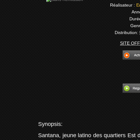
Réalisateur :
Ed
Ann
Durée
Genr
Distribution:
SITE OFF
Synopsis:
Santana, jeune latino des quartiers Est 