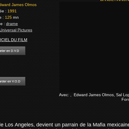
ward James Olmos
ée :
1991
 :
125
mn
e :
drame
Universal Pictures
ICIEL DU FILM
Avec: , Edward James Olmos, Sal Lop
For
de Los Angeles, devient un parrain de la Mafia mexicain