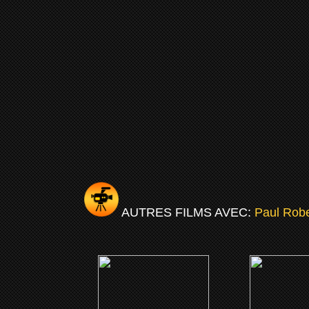
AUTRES FILMS AVEC:
Paul Rob
(1940)
(193
The Proud Valley
Idylle n