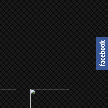
(1930)
 Jones
Borderline