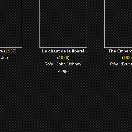
 ME
CLICK ME
CLICK 
re
(
1937
)
Le chant de la liberté
The Empero
:Joe
(
1936
)
(
193
Rôle:
:John 'Johnny'
Rôle:
:Brut
Zinga