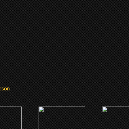
eson
7)
(1936)
(1933)
oire
Le chant de la liberté
The Emperor