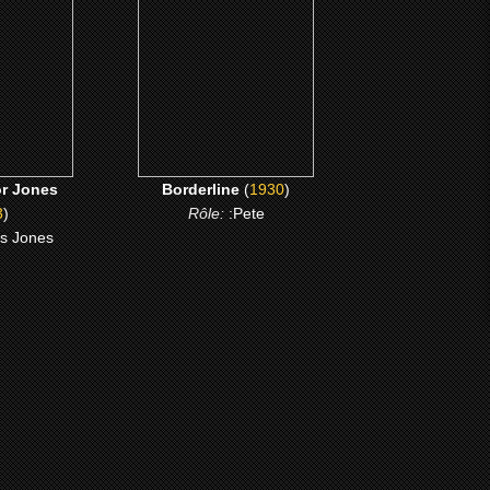
ME
CLICK ME
r Jones
Borderline
(
1930
)
3
)
Rôle:
:Pete
us Jones