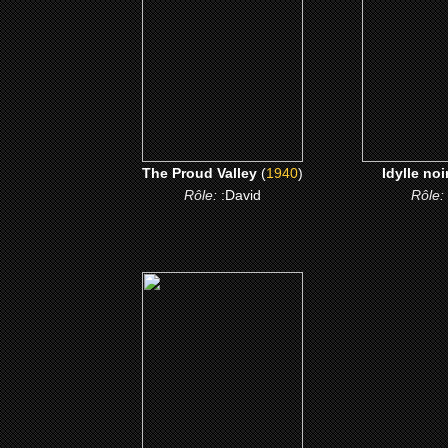
CLICK ME
CLICK
The Proud Valley
(
1940
)
Idylle noi
Rôle:
:David
Rôle:
(1925)
Body and Soul
CLICK ME