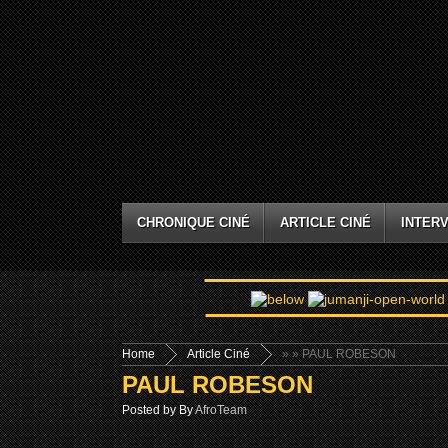
CHRONIQUE CINÉ
ARTICLE CINÉ
INTERV
Home
Article Ciné
»
» PAUL ROBESON
PAUL ROBESON
Posted by By
AfroTeam