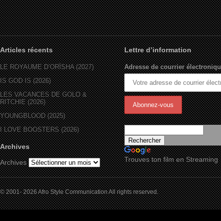
Articles récents
Lettre d’information
LE ROYAUME D’ORÏSHA (2027)
Adresse de courrier électroniqu
IS GOD IS (2026)
LES VACANCES DE GOLO &
RITCHIE (2026)
YOUNGBLOOD (2025)
I LOVE BOOSTERS (2026)
Archives
Trouves ton film en Streaming
Archives
© 2001- 2026 Afro Style Communication All rights reserved.