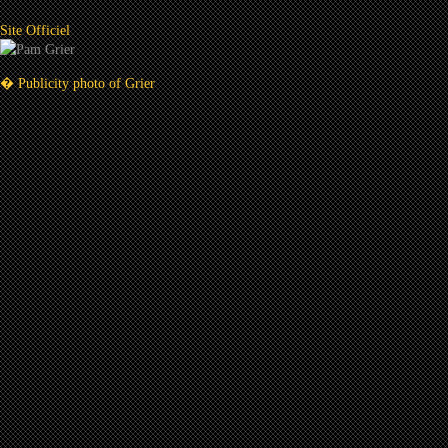
Site Officiel
� Publicity photo of Grier