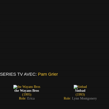
SERIES TV AVEC:
Pam Grier
the Wayans Bros
Sinbad
(1995)
(1993)
Role:
Erica
Role:
Lynn Montgonery