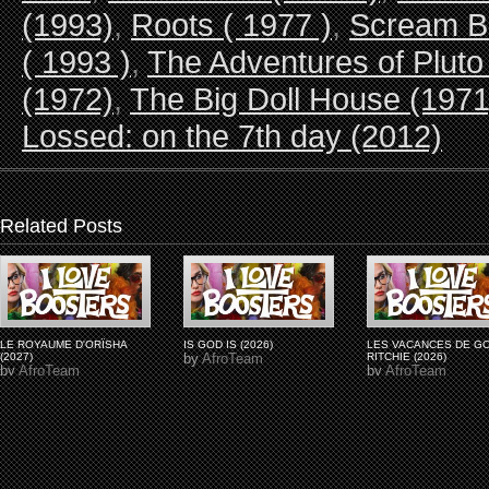
(1993)
,
Roots ( 1977 )
,
Scream B
( 1993 )
,
The Adventures of Pluto
(1972)
,
The Big Doll House (1971
Lossed: on the 7th day (2012)
Related Posts
LE ROYAUME D'ORÏSHA
IS GOD IS (2026)
LES VACANCES DE G
(2027)
by
AfroTeam
RITCHIE (2026)
by
AfroTeam
by
AfroTeam