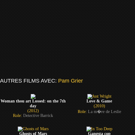
AUTRES FILMS AVEC:
Pam Grier
Woman thou art Lossed: on the 7th
Love & Game
day
(2010)
(2012)
Role:
La m�re de Leslie
Role:
Detective Barrick
Ghosts of Mars
Gangsta cop