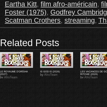
Eartha Kitt
,
film afro-américain
,
fi
Foster (1975)
,
Godfrey Cambrid
Scatman Crothers
,
streaming
,
Th
Related Posts
LE ROYAUME D'ORÏSHA
IS GOD IS (2026)
LES VACANCES DE G
(2027)
by
AfroTeam
RITCHIE (2026)
by
AfroTeam
by
AfroTeam