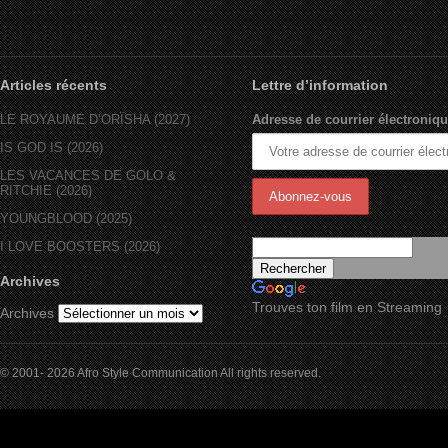
Articles récents
Lettre d’information
LE ROYAUME D’ORÏSHA (2027)
Adresse de courrier électroniqu
IS GOD IS (2026)
LES VACANCES DE GOLO &
RITCHIE (2026)
YOUNGBLOOD (2025)
I LOVE BOOSTERS (2026)
Archives
Trouves ton film en Streaming
Archives
© 2001- 2026 Afro Style Communication All rights reserved.