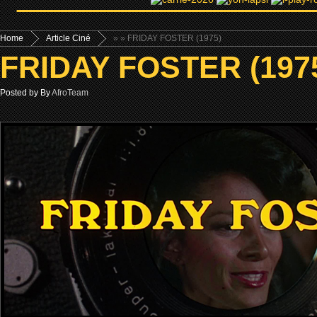
Home
Article Ciné
»
» FRIDAY FOSTER (1975)
FRIDAY FOSTER (197
Posted by By
AfroTeam