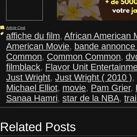
Article Ciné
affiche du film
,
African American 
American Movie
,
bande annonce 
Common
,
Common Common
,
dv
filmblack
,
Flavor Unit Entertainm
Just Wright
,
Just Wright ( 2010 )
,
Michael Elliot
,
movie
,
Pam Grier
,
Sanaa Hamri
,
star de la NBA
,
tra
Related Posts