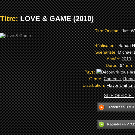
Titre:
LOVE & GAME (2010)
Titre Original:
Just W
Réalisateur:
Sanaa H
Scénariste:
Michael E
Année:
2010
Durée:
94
mn
Pays:
Genre:
Comédie
,
Roman
Distribution:
Flavor Unit En
SITE OFFICIEL