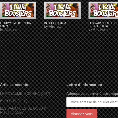
LE ROYAUME D'ORÏSHA
IS GOD IS (2026)
LES VACANCES DE G
(2027)
by
AfroTeam
RITCHIE (2026)
by
AfroTeam
by
AfroTeam
Articles récents
Lettre d’information
LE ROYAUME D’ORÏSHA (2027)
Adresse de courrier électroniqu
IS GOD IS (2026)
LES VACANCES DE GOLO &
RITCHIE (2026)