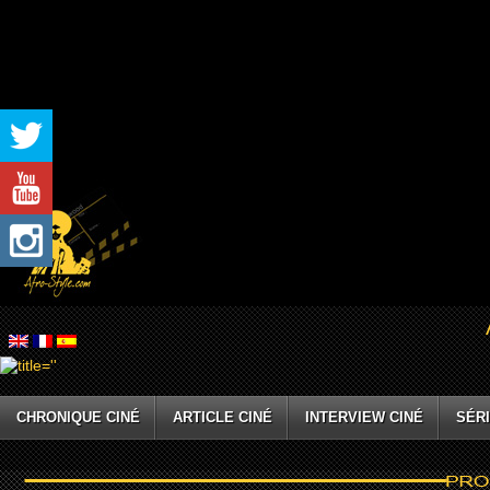
CHRONIQUE CINÉ
ARTICLE CINÉ
INTERVIEW CINÉ
SÉRI