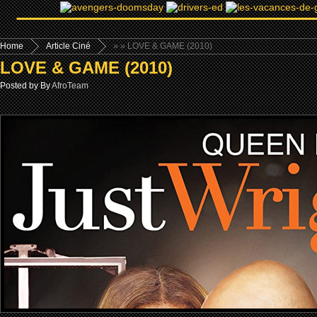
Home
Article Ciné
»
» LOVE & GAME (2010)
LOVE & GAME (2010)
Posted by By
AfroTeam