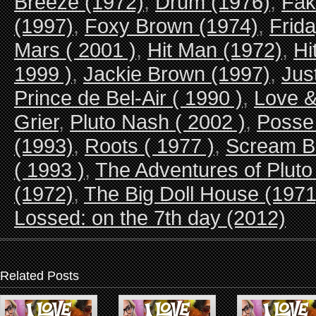
Breeze (1972)
,
Drum (1976)
,
Fak
(1997)
,
Foxy Brown (1974)
,
Frida
Mars ( 2001 )
,
Hit Man (1972)
,
Hi
1999 )
,
Jackie Brown (1997)
,
Jus
Prince de Bel-Air ( 1990 )
,
Love 
Grier
,
Pluto Nash ( 2002 )
,
Posse 
(1993)
,
Roots ( 1977 )
,
Scream B
( 1993 )
,
The Adventures of Pluto
(1972)
,
The Big Doll House (1971
Lossed: on the 7th day (2012)
Related Posts