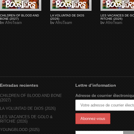
CHILDREN OF BLOOD AND
LA VOLUNTAD DE DIOS
LES VACANCES DE G
BONE (2027)
(2026)
RITCHIE (2026)
by
AfroTeam
by
AfroTeam
by
AfroTeam
Entradas recientes
Lettre d’information
CHILDREN OF BLOOD AND BONE
Adresse de courrier électroniqu
(2027)
LA VOLUNTAD DE DIOS (2026)
LES VACANCES DE GOLO &
RITCHIE (2026)
YOUNGBLOOD (2025)