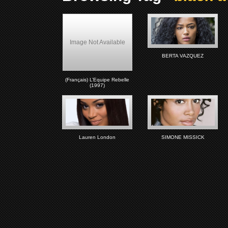
Image Not Available
BERTA VAZQUEZ
(Français) L’Equipe Rebelle
(1997)
Lauren London
SIMONE MISSICK