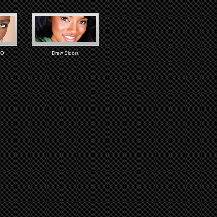
’O
Drew Sidora